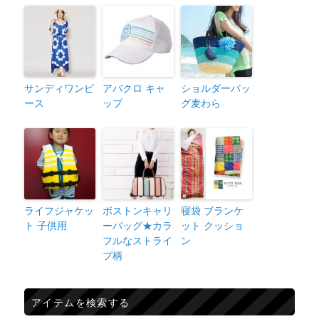
サンディワンピ
アバクロ キャ
ショルダーバッ
ース
ップ
グ麦わら
ライフジャケッ
ボストンキャリ
寝袋 ブランケ
ト 子供用
ーバッグ★カラ
ット クッショ
フルなストライ
ン
プ柄
アイテムを検索する