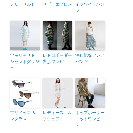
レザーベルト
ベビーエプロン
イプワイドパン
ツ
ツモリチサト
レトロボーダー
涼し気なフレア
シャツネグリジ
変形ワンピ
パンツ
ェ
マリメッコ サ
レディースゴル
ネップボーダー
ングラス
フウェア
ニットワンピ―
ス