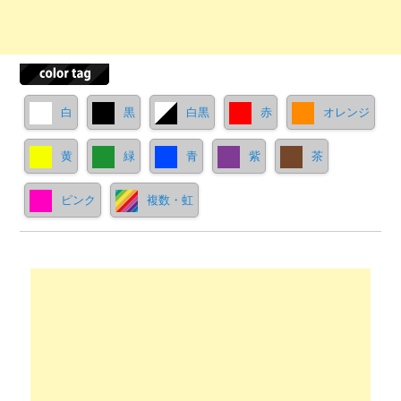
白
黒
白黒
赤
オレンジ
黄
緑
青
紫
茶
ピンク
複数・虹