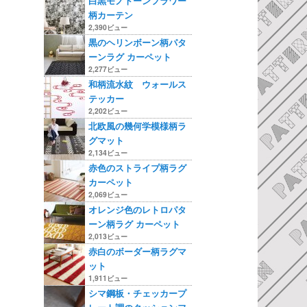
白黒モノトーンフラワー
柄カーテン
2,390ビュー
黒のヘリンボーン柄パタ
ーンラグ カーペット
2,277ビュー
和柄流水紋 ウォールス
テッカー
2,202ビュー
北欧風の幾何学模様柄ラ
グマット
2,134ビュー
赤色のストライプ柄ラグ
カーペット
2,069ビュー
オレンジ色のレトロパタ
ーン柄ラグ カーペット
2,013ビュー
赤白のボーダー柄ラグマ
ット
1,911ビュー
シマ鋼板・チェッカープ