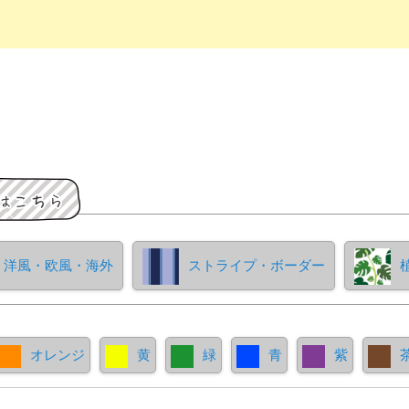
洋風・欧風・海外
ストライプ・ボーダー
オレンジ
黄
緑
青
紫