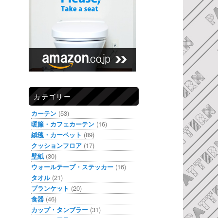
カテゴリー
カーテン
(53)
暖簾・カフェカーテン
(16)
絨毯・カーペット
(89)
クッションフロア
(17)
壁紙
(30)
ウォールテープ・ステッカー
(16)
タオル
(21)
ブランケット
(20)
食器
(46)
カップ・タンブラー
(31)