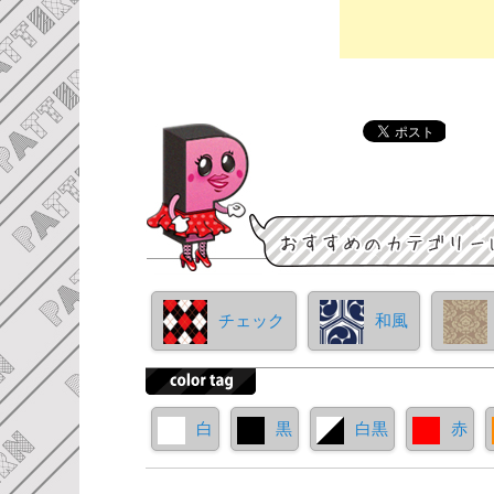
チェック
和風
白
黒
白黒
赤