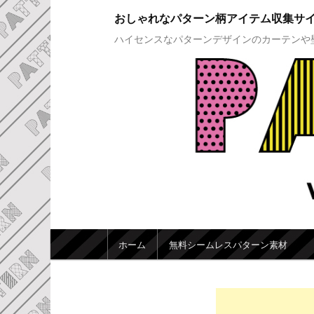
おしゃれなパターン柄アイテム収集サ
ハイセンスなパターンデザインのカーテンや
メインメニュー
ホーム
無料シームレスパターン素材
メインコンテンツへ移動
サブコンテンツへ移動