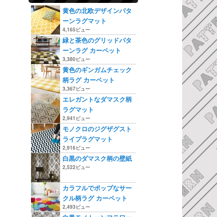
黄色の北欧デザインパタ
ーンラグマット
4,165ビュー
緑と茶色のグリッドパタ
ーンラグ カーペット
3,380ビュー
黄色のギンガムチェック
柄ラグ カーペット
3,367ビュー
エレガントなダマスク柄
ラグマット
2,941ビュー
モノクロのジグザグスト
ライプラグマット
2,916ビュー
白黒のダマスク柄の壁紙
2,522ビュー
カラフルでポップなサー
クル柄ラグ カーペット
2,493ビュー