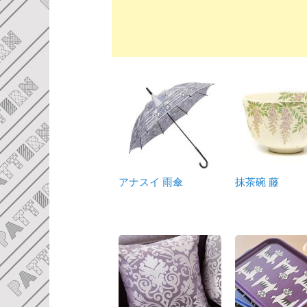
アナスイ 雨傘
抹茶碗 藤