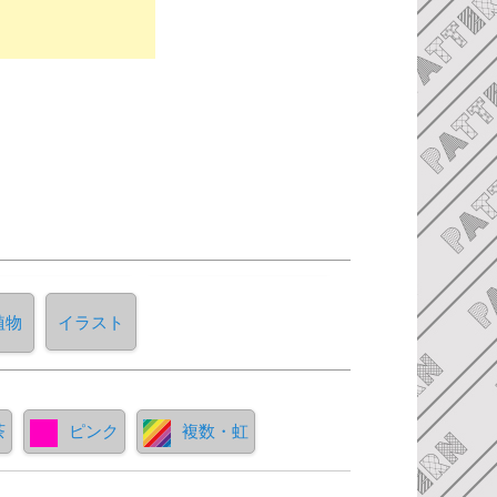
植物
イラスト
茶
ピンク
複数・虹