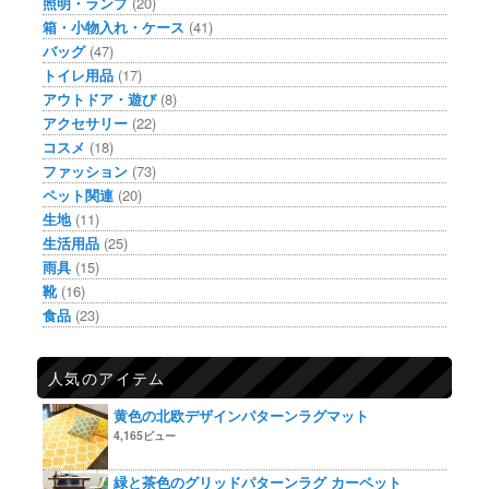
照明・ランプ
(20)
箱・小物入れ・ケース
(41)
バッグ
(47)
トイレ用品
(17)
アウトドア・遊び
(8)
アクセサリー
(22)
コスメ
(18)
ファッション
(73)
ペット関連
(20)
生地
(11)
生活用品
(25)
雨具
(15)
靴
(16)
食品
(23)
人気のアイテム
黄色の北欧デザインパターンラグマット
4,165ビュー
緑と茶色のグリッドパターンラグ カーペット