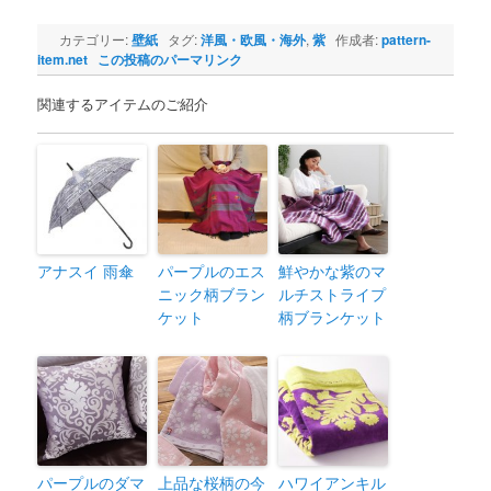
カテゴリー:
壁紙
タグ:
洋風・欧風・海外
,
紫
作成者:
pattern-
item.net
この投稿のパーマリンク
関連するアイテムのご紹介
アナスイ 雨傘
パープルのエス
鮮やかな紫のマ
ニック柄ブラン
ルチストライプ
ケット
柄ブランケット
パープルのダマ
上品な桜柄の今
ハワイアンキル