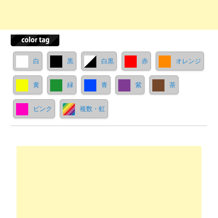
白
黒
白黒
赤
オレンジ
黄
緑
青
紫
茶
ピンク
複数・虹