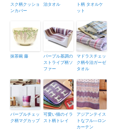
スク柄クッショ
治タオル
ト柄 タオルケ
ンカバー
ット
抹茶碗 藤
パープル基調の
マドラスチェッ
ストライプ柄ソ
ク柄今治ガーゼ
ファー
タオル
パープルチェッ
可愛い猫のイラ
アジアンテイス
ク柄マグカップ
スト柄トレイ
トなフル―ロン
カーテン