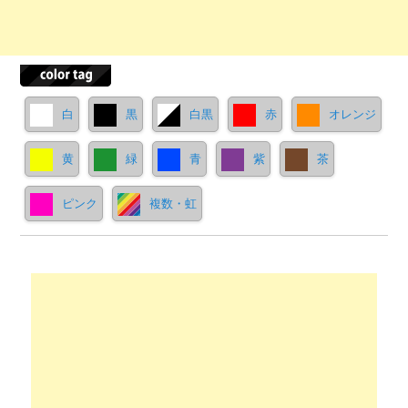
白
黒
白黒
赤
オレンジ
黄
緑
青
紫
茶
ピンク
複数・虹