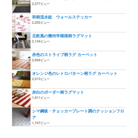
2,277ビュー
和柄流水紋 ウォールステッカー
2,202ビュー
北欧風の幾何学模様柄ラグマット
2,134ビュー
赤色のストライプ柄ラグ カーペット
2,069ビュー
オレンジ色のレトロパターン柄ラグ カーペット
2,013ビュー
赤白のボーダー柄ラグマット
1,911ビュー
シマ鋼板・チェッカープレート調のクッションフロ
ア
1,747ビュー