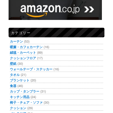
カテゴリー
カーテン
(53)
暖簾・カフェカーテン
(16)
絨毯・カーペット
(89)
クッションフロア
(17)
壁紙
(30)
ウォールテープ・ステッカー
(16)
タオル
(21)
ブランケット
(20)
食器
(46)
カップ・タンブラー
(31)
キッチン用品
(24)
椅子・チェア・ソファ
(30)
クッション
(29)