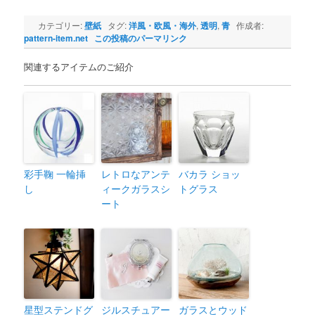
カテゴリー:
壁紙
タグ:
洋風・欧風・海外
,
透明
,
青
作成者:
pattern-item.net
この投稿のパーマリンク
関連するアイテムのご紹介
彩手鞠 一輪挿
レトロなアンテ
バカラ ショッ
し
ィークガラスシ
トグラス
ート
星型ステンドグ
ジルスチュアー
ガラスとウッド