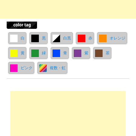
白
黒
白黒
赤
オレンジ
黄
緑
青
紫
茶
ピンク
複数・虹