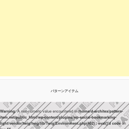
パターンアイテム
Warning
: A non-numeric value encountered in
/home/d-architex/pattern-
item.net/public_html/wp-content/plugins/wp-social-bookmarking-
light/vendor/twig/twig/lib/Twig/Environment.php(462) : eval()'d code
on