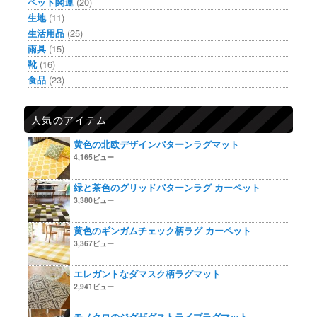
ペット関連
(20)
生地
(11)
生活用品
(25)
雨具
(15)
靴
(16)
食品
(23)
人気のアイテム
黄色の北欧デザインパターンラグマット
4,165ビュー
緑と茶色のグリッドパターンラグ カーペット
3,380ビュー
黄色のギンガムチェック柄ラグ カーペット
3,367ビュー
エレガントなダマスク柄ラグマット
2,941ビュー
モノクロのジグザグストライプラグマット