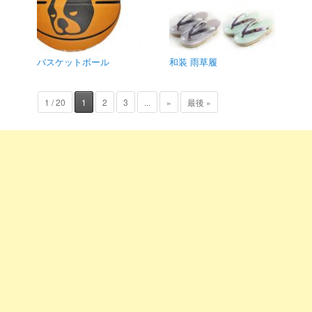
バスケットボール
和装 雨草履
1 / 20
1
2
3
...
»
最後 »