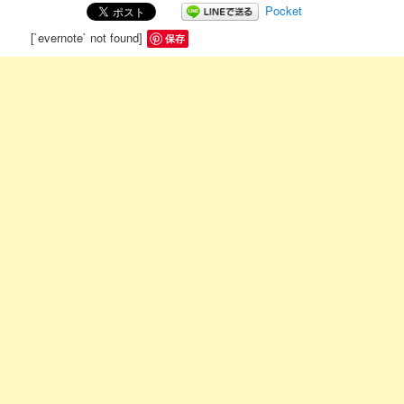
Pocket
[`evernote` not found]
保存