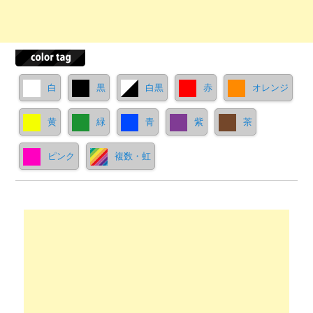
白
黒
白黒
赤
オレンジ
黄
緑
青
紫
茶
ピンク
複数・虹