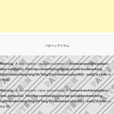
パターンアイテム
Warning
: A non-numeric value encountered in
/home/d-architex/pattern-
item.net/public_html/wp-content/plugins/wp-social-bookmarking-
light/vendor/twig/twig/lib/Twig/Environment.php(462) : eval()'d code
on
line
55
Warning
: A non-numeric value encountered in
/home/d-architex/pattern-
item.net/public_html/wp-content/plugins/wp-social-bookmarking-
light/vendor/twig/twig/lib/Twig/Environment.php(462) : eval()'d code
on
line
55