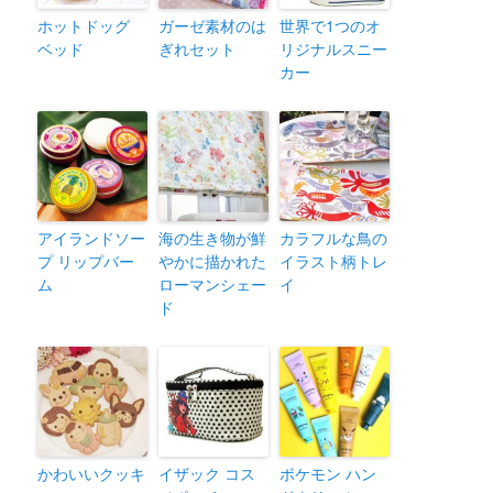
ホットドッグ
ガーゼ素材のは
世界で1つのオ
ベッド
ぎれセット
リジナルスニー
カー
アイランドソー
海の生き物が鮮
カラフルな鳥の
プ リップバー
やかに描かれた
イラスト柄トレ
ム
ローマンシェー
イ
ド
かわいいクッキ
イザック コス
ポケモン ハン