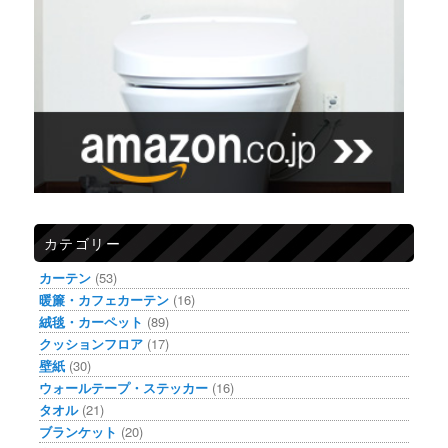
カテゴリー
カーテン
(53)
暖簾・カフェカーテン
(16)
絨毯・カーペット
(89)
クッションフロア
(17)
壁紙
(30)
ウォールテープ・ステッカー
(16)
タオル
(21)
ブランケット
(20)