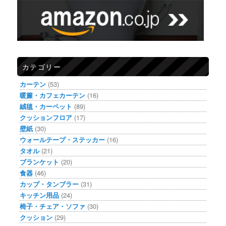
カテゴリー
カーテン
(53)
暖簾・カフェカーテン
(16)
絨毯・カーペット
(89)
クッションフロア
(17)
壁紙
(30)
ウォールテープ・ステッカー
(16)
タオル
(21)
ブランケット
(20)
食器
(46)
カップ・タンブラー
(31)
キッチン用品
(24)
椅子・チェア・ソファ
(30)
クッション
(29)