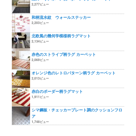
2,277ビュー
和柄流水紋 ウォールステッカー
2,203ビュー
北欧風の幾何学模様柄ラグマット
2,134ビュー
赤色のストライプ柄ラグ カーペット
2,069ビュー
オレンジ色のレトロパターン柄ラグ カーペット
2,013ビュー
赤白のボーダー柄ラグマット
1,911ビュー
シマ鋼板・チェッカープレート調のクッションフロ
ア
1,748ビュー