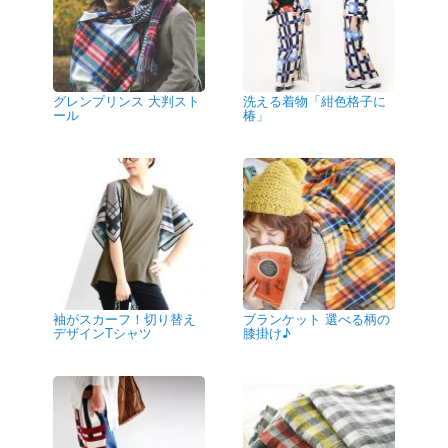
グレンプリンス 大判スト
洗える着物「紺色格子に
ール
椿」
袖がスカーフ！切り替え
ブランケット 選べる柄の
デザインTシャツ
膝掛け♪