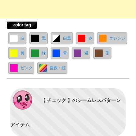
白
黒
白黒
赤
オレンジ
黄
緑
青
紫
茶
ピンク
複数・虹
【 チェック 】のシームレスパターン
アイテム