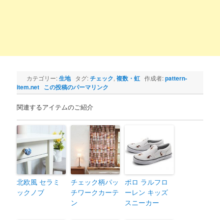
カテゴリー:
生地
タグ:
チェック
,
複数・虹
作成者:
pattern-
item.net
この投稿のパーマリンク
関連するアイテムのご紹介
北欧風 セラミ
チェック柄パッ
ポロ ラルフロ
ックノブ
チワークカーテ
ーレン キッズ
ン
スニーカー