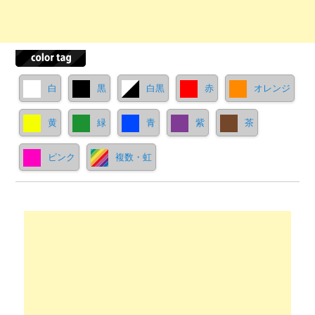
白
黒
白黒
赤
オレンジ
黄
緑
青
紫
茶
ピンク
複数・虹