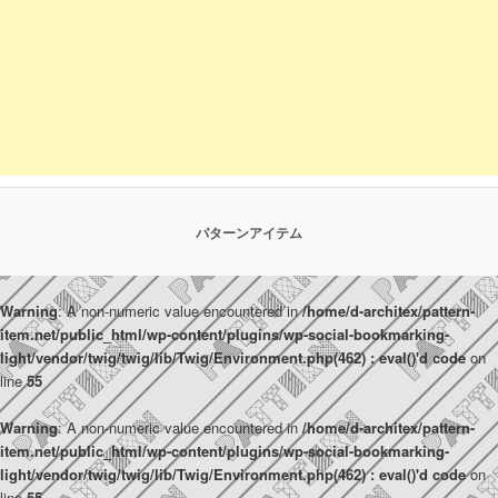
パターンアイテム
Warning
: A non-numeric value encountered in
/home/d-architex/pattern-
item.net/public_html/wp-content/plugins/wp-social-bookmarking-
light/vendor/twig/twig/lib/Twig/Environment.php(462) : eval()'d code
on
line
55
Warning
: A non-numeric value encountered in
/home/d-architex/pattern-
item.net/public_html/wp-content/plugins/wp-social-bookmarking-
light/vendor/twig/twig/lib/Twig/Environment.php(462) : eval()'d code
on
line
55