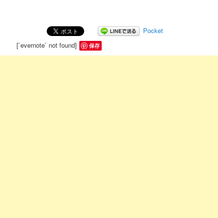
Pocket
[`evernote` not found]
保存