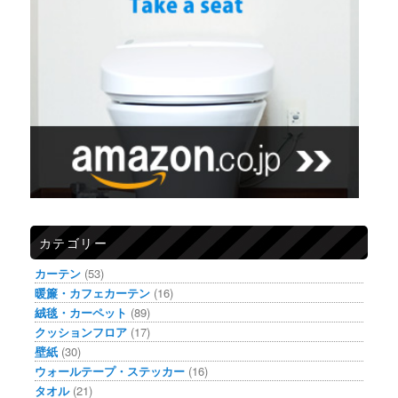
カテゴリー
カーテン
(53)
暖簾・カフェカーテン
(16)
絨毯・カーペット
(89)
クッションフロア
(17)
壁紙
(30)
ウォールテープ・ステッカー
(16)
タオル
(21)