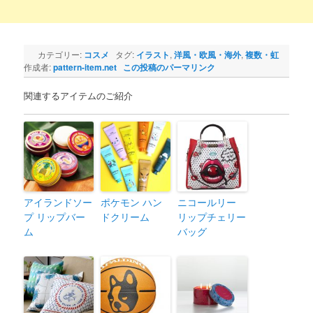
カテゴリー:
コスメ
タグ:
イラスト
,
洋風・欧風・海外
,
複数・虹
作成者:
pattern-item.net
この投稿のパーマリンク
関連するアイテムのご紹介
アイランドソー
ポケモン ハン
ニコールリー
プ リップバー
ドクリーム
リップチェリー
ム
バッグ