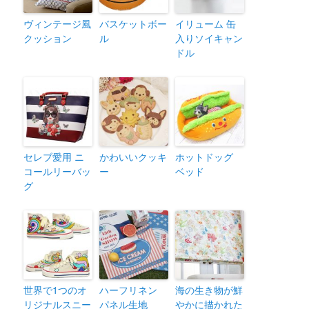
ヴィンテージ風
バスケットボー
イリューム 缶
クッション
ル
入りソイキャン
ドル
セレブ愛用 ニ
かわいいクッキ
ホットドッグ
コールリーバッ
ー
ベッド
グ
世界で1つのオ
ハーフリネン
海の生き物が鮮
リジナルスニー
パネル生地
やかに描かれた