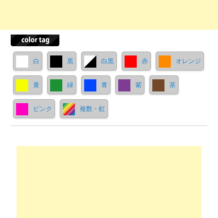
白
黒
白黒
赤
オレンジ
黄
緑
青
紫
茶
ピンク
複数・虹