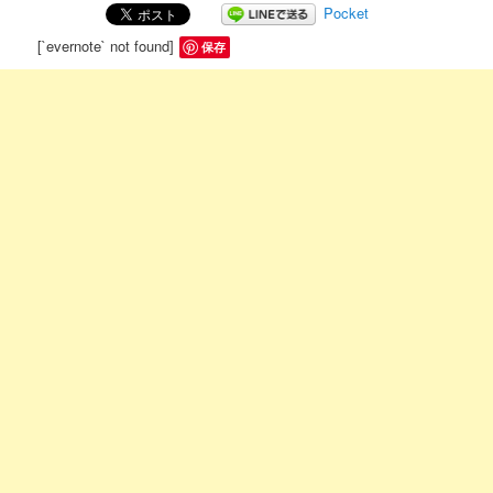
Pocket
[`evernote` not found]
保存