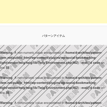
パターンアイテム
Warning
: A non-numeric value encountered in
/home/d-architex/pattern-
item.net/public_html/wp-content/plugins/wp-social-bookmarking-
light/vendor/twig/twig/lib/Twig/Environment.php(462) : eval()'d code
on
line
55
Warning
: A non-numeric value encountered in
/home/d-architex/pattern-
item.net/public_html/wp-content/plugins/wp-social-bookmarking-
light/vendor/twig/twig/lib/Twig/Environment.php(462) : eval()'d code
on
line
55
Warning
: A non-numeric value encountered in
/home/d-architex/pattern-