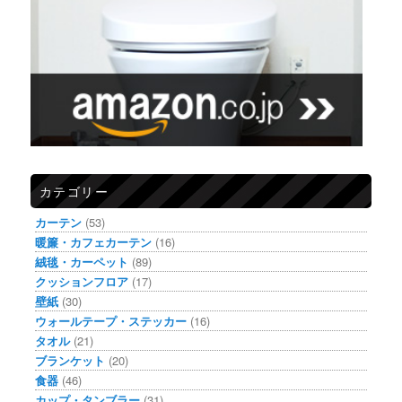
カテゴリー
カーテン
(53)
暖簾・カフェカーテン
(16)
絨毯・カーペット
(89)
クッションフロア
(17)
壁紙
(30)
ウォールテープ・ステッカー
(16)
タオル
(21)
ブランケット
(20)
食器
(46)
カップ・タンブラー
(31)