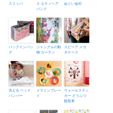
スリッパ
ス エティヘア
ぬぐい金封
バンド
バッグインバッ
ジャングルの動
スピーア メガ
グ
物 カーテン
ネケース
洗える ベッド
メラミンプレー
ウォールステッ
バンパー
ト
カー どうぶつ
観覧車