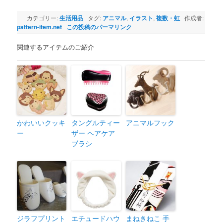
カテゴリー:
生活用品
タグ:
アニマル
,
イラスト
,
複数・虹
作成者:
pattern-item.net
この投稿のパーマリンク
関連するアイテムのご紹介
かわいいクッキ
タングルティー
アニマルフック
ー
ザー ヘアケア
ブラシ
ジラフプリント
エチュードハウ
まねきねこ 手