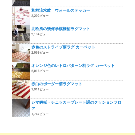
和柄流水紋 ウォールステッカー
2,202ビュー
北欧風の幾何学模様柄ラグマット
2,134ビュー
赤色のストライプ柄ラグ カーペット
2,069ビュー
オレンジ色のレトロパターン柄ラグ カーペット
2,013ビュー
赤白のボーダー柄ラグマット
1,911ビュー
シマ鋼板・チェッカープレート調のクッションフロ
ア
1,747ビュー