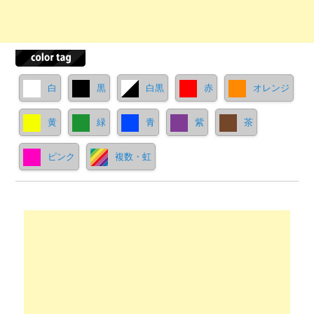
白
黒
白黒
赤
オレンジ
黄
緑
青
紫
茶
ピンク
複数・虹