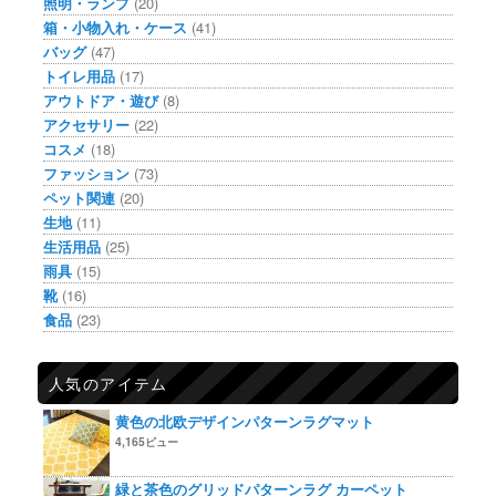
照明・ランプ
(20)
箱・小物入れ・ケース
(41)
バッグ
(47)
トイレ用品
(17)
アウトドア・遊び
(8)
アクセサリー
(22)
コスメ
(18)
ファッション
(73)
ペット関連
(20)
生地
(11)
生活用品
(25)
雨具
(15)
靴
(16)
食品
(23)
人気のアイテム
黄色の北欧デザインパターンラグマット
4,165ビュー
緑と茶色のグリッドパターンラグ カーペット