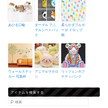
あひる口輪
ダーマル アニ
柔らかダブルガ
マルシートパッ
ーゼ ドロップ
ク
柄
ウォールステッ
アニマルマカロ
リッツェンホフ
カー 写真枠
ン
テディバンク
アイテムを検索する
検索