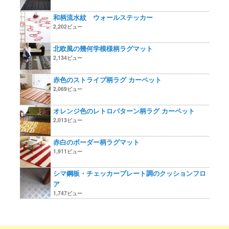
和柄流水紋 ウォールステッカー
2,202ビュー
北欧風の幾何学模様柄ラグマット
2,134ビュー
赤色のストライプ柄ラグ カーペット
2,069ビュー
オレンジ色のレトロパターン柄ラグ カーペット
2,013ビュー
赤白のボーダー柄ラグマット
1,911ビュー
シマ鋼板・チェッカープレート調のクッションフロ
ア
1,747ビュー