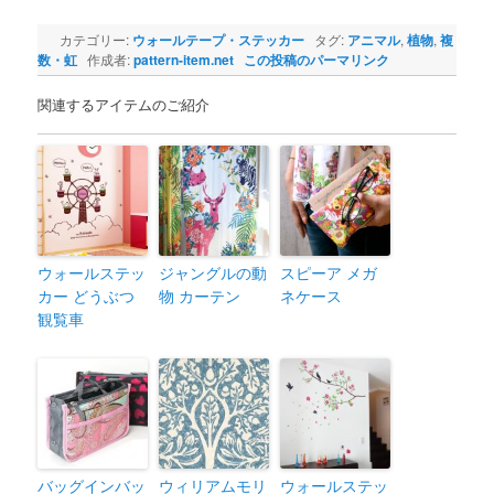
カテゴリー:
ウォールテープ・ステッカー
タグ:
アニマル
,
植物
,
複
数・虹
作成者:
pattern-item.net
この投稿のパーマリンク
関連するアイテムのご紹介
ウォールステッ
ジャングルの動
スピーア メガ
カー どうぶつ
物 カーテン
ネケース
観覧車
バッグインバッ
ウィリアムモリ
ウォールステッ