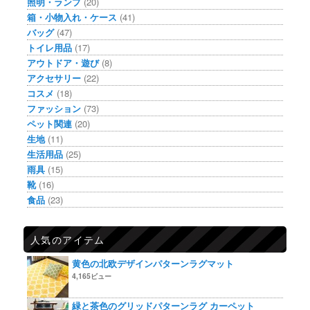
照明・ランプ
(20)
箱・小物入れ・ケース
(41)
バッグ
(47)
トイレ用品
(17)
アウトドア・遊び
(8)
アクセサリー
(22)
コスメ
(18)
ファッション
(73)
ペット関連
(20)
生地
(11)
生活用品
(25)
雨具
(15)
靴
(16)
食品
(23)
人気のアイテム
黄色の北欧デザインパターンラグマット
4,165ビュー
緑と茶色のグリッドパターンラグ カーペット