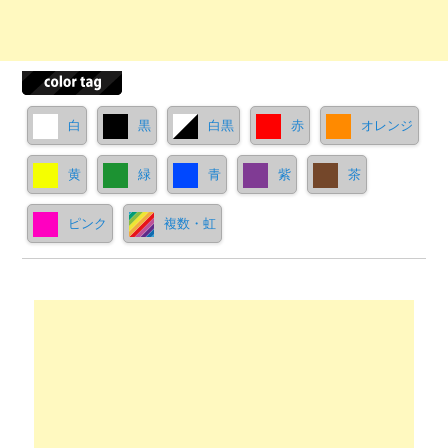
白
黒
白黒
赤
オレンジ
黄
緑
青
紫
茶
ピンク
複数・虹