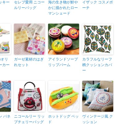
ッキー
セレブ愛用 ニコー
海の生き物が鮮や
イザック コスメポ
ルリーバッグ
かに描かれたロー
ーチ
マンシェード
のオリ
ガーゼ素材のはぎ
アイランドソープ
カラフルなリーフ
ーカー
れセット
リップバーム
柄クッションカバ
ー
ン パネ
ニコールリー リッ
ホットドッグ ベッ
ヴィンテージ風 ク
プチェリーバッグ
ド
ッション