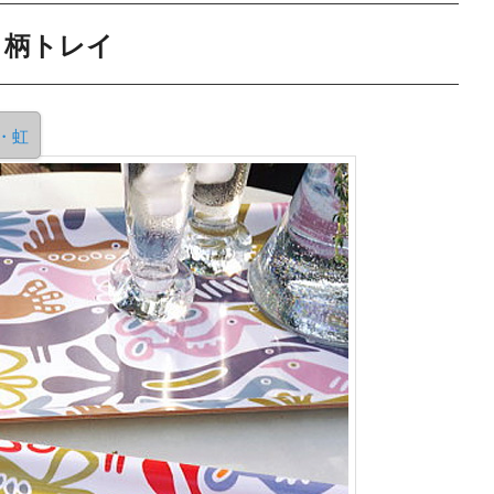
ト柄トレイ
・虹