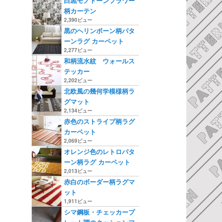
白黒モノトーンフラワー
柄カーテン
2,390ビュー
黒のヘリンボーン柄パタ
ーンラグ カーペット
2,277ビュー
和柄流水紋 ウォールス
テッカー
2,202ビュー
北欧風の幾何学模様柄ラ
グマット
2,134ビュー
赤色のストライプ柄ラグ
カーペット
2,069ビュー
オレンジ色のレトロパタ
ーン柄ラグ カーペット
2,013ビュー
赤白のボーダー柄ラグマ
ット
1,911ビュー
シマ鋼板・チェッカープ