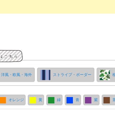
洋風・欧風・海外
ストライプ・ボーダー
オレンジ
黄
緑
青
紫