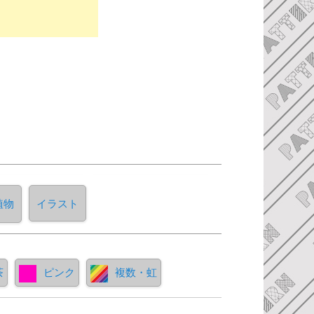
植物
イラスト
茶
ピンク
複数・虹