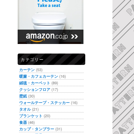
カテゴリー
カーテン
(53)
暖簾・カフェカーテン
(16)
絨毯・カーペット
(89)
クッションフロア
(17)
壁紙
(30)
ウォールテープ・ステッカー
(16)
タオル
(21)
ブランケット
(20)
食器
(46)
カップ・タンブラー
(31)