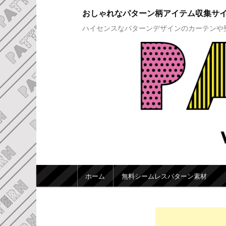
おしゃれなパターン柄アイテム収集サ
ハイセンスなパターンデザインのカーテンや
メインメニュー
ホーム
無料シームレスパターン素材
メインコンテンツへ移動
サブコンテンツへ移動