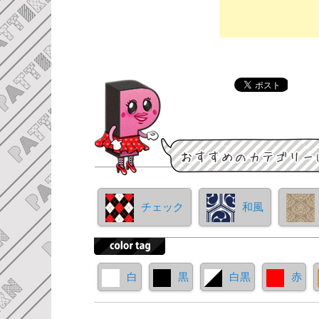
チェック
和風
白
黒
白黒
赤