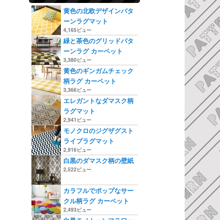
黄色の北欧デザインパタ
ーンラグマット
4,165ビュー
緑と茶色のグリッドパタ
ーンラグ カーペット
3,380ビュー
黄色のギンガムチェック
柄ラグ カーペット
3,366ビュー
エレガントなダマスク柄
ラグマット
2,941ビュー
モノクロのジグザグスト
ライプラグマット
2,916ビュー
白黒のダマスク柄の壁紙
2,522ビュー
カラフルでポップなサー
クル柄ラグ カーペット
2,493ビュー