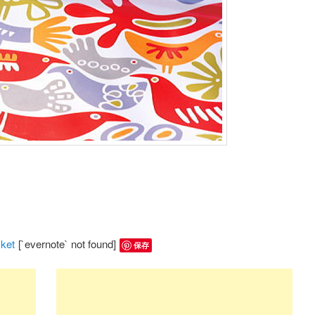
）
ket
[`evernote` not found]
保存