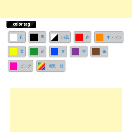
白
黒
白黒
赤
オレンジ
黄
緑
青
紫
茶
ピンク
複数・虹