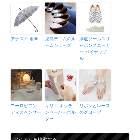
アナスイ 雨傘
児島デニムのル
厚底ソールスリ
ームシューズ
ッポンスニーカ
ー パイナップ
ル
ヨーロピアン
キリエ キッチ
リボンとレース
ディスペンサー
ンペーパーホル
のグローブ
ダー
アイテムを検索する