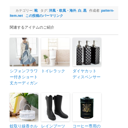
カテゴリー:
靴
タグ:
洋風・欧風・海外
,
白
,
黒
作成者:
pattern-
item.net
この投稿のパーマリンク
関連するアイテムのご紹介
シフォンフラワ
トイレラック
ダイヤカット
ー付きショート
ディスペンサー
丈カーディガン
蚊取り線香ホル
レインブーツ
コーヒー専用の