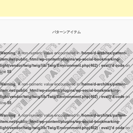
パターンアイテム
Warning
: A non-numeric value encountered in
/home/d-architex/pattern-
item.net/public_html/wp-content/plugins/wp-social-bookmarking-
light/vendor/twig/twig/lib/Twig/Environment.php(462) : eval()'d code
on
line
55
Warning
: A non-numeric value encountered in
/home/d-architex/pattern-
item.net/public_html/wp-content/plugins/wp-social-bookmarking-
light/vendor/twig/twig/lib/Twig/Environment.php(462) : eval()'d code
on
line
55
Warning
: A non-numeric value encountered in
/home/d-architex/pattern-
item.net/public_html/wp-content/plugins/wp-social-bookmarking-
light/vendor/twig/twig/lib/Twig/Environment.php(462) : eval()'d code
on