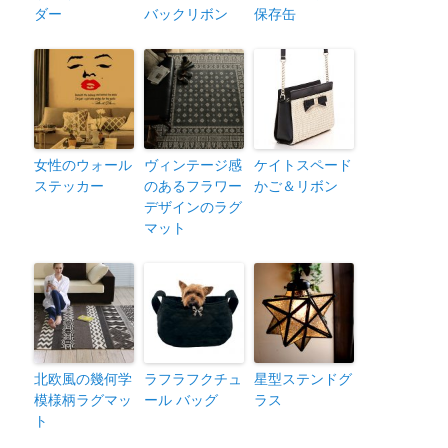
ダー
バックリボン
保存缶
女性のウォール
ヴィンテージ感
ケイトスペード
ステッカー
のあるフラワー
かご＆リボン
デザインのラグ
マット
北欧風の幾何学
ラフラフクチュ
星型ステンドグ
模様柄ラグマッ
ール バッグ
ラス
ト