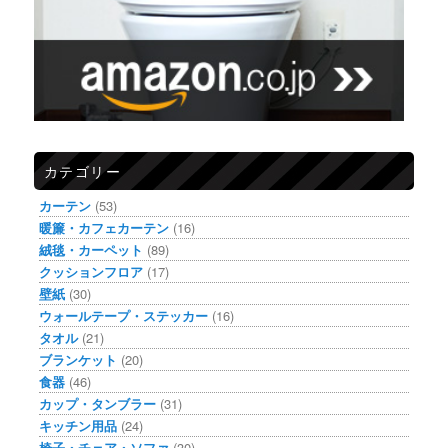
カテゴリー
カーテン
(53)
暖簾・カフェカーテン
(16)
絨毯・カーペット
(89)
クッションフロア
(17)
壁紙
(30)
ウォールテープ・ステッカー
(16)
タオル
(21)
ブランケット
(20)
食器
(46)
カップ・タンブラー
(31)
キッチン用品
(24)
椅子・チェア・ソファ
(30)