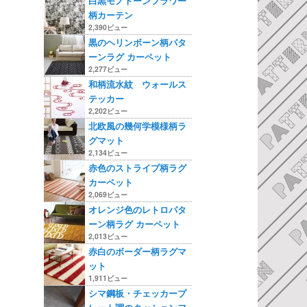
白黒モノトーンフラワー
柄カーテン
2,390ビュー
黒のヘリンボーン柄パタ
ーンラグ カーペット
2,277ビュー
和柄流水紋 ウォールス
テッカー
2,202ビュー
北欧風の幾何学模様柄ラ
グマット
2,134ビュー
赤色のストライプ柄ラグ
カーペット
2,069ビュー
オレンジ色のレトロパタ
ーン柄ラグ カーペット
2,013ビュー
赤白のボーダー柄ラグマ
ット
1,911ビュー
シマ鋼板・チェッカープ