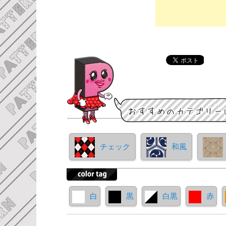
チェック
和風
白
黒
白黒
赤