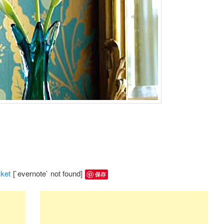
ket
[`evernote` not found]
保存