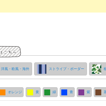
洋風・欧風・海外
ストライプ・ボーダー
オレンジ
黄
緑
青
紫