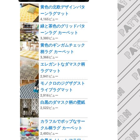
黄色の北欧デザインパタ
ーンラグマット
4,165ビュー
緑と茶色のグリッドパタ
ーンラグ カーペット
3,380ビュー
黄色のギンガムチェック
柄ラグ カーペット
3,366ビュー
エレガントなダマスク柄
ラグマット
2,941ビュー
モノクロのジグザグスト
ライプラグマット
2,916ビュー
白黒のダマスク柄の壁紙
2,522ビュー
カラフルでポップなサー
クル柄ラグ カーペット
2,493ビュー