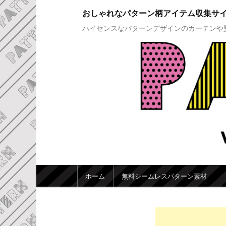
おしゃれなパターン柄アイテム収集サ
ハイセンスなパターンデザインのカーテンや
メインメニュー
ホーム
無料シームレスパターン素材
メインコンテンツへ移動
サブコンテンツへ移動