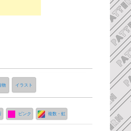
植物
イラスト
茶
ピンク
複数・虹