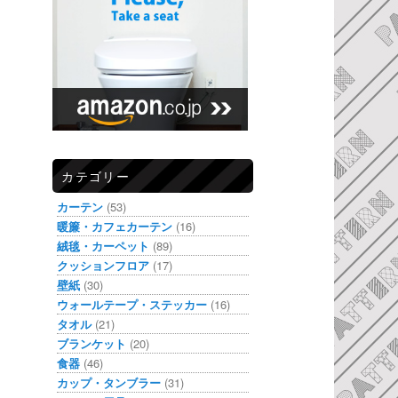
カテゴリー
カーテン
(53)
暖簾・カフェカーテン
(16)
絨毯・カーペット
(89)
クッションフロア
(17)
壁紙
(30)
ウォールテープ・ステッカー
(16)
タオル
(21)
ブランケット
(20)
食器
(46)
カップ・タンブラー
(31)