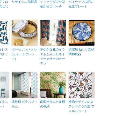
グフロ
リサイクル 訪問着
シックモダンな花
パイナップル柄の
ド付ガウ
柄がま口ポーチ
丸皿プレート
ォレス
ポーセリンバレル
華やかな花のイラ
美濃焼 ねじり文様
のクッ
(ショートブレッ
ストが入ったネイ
柄和食器
ー
ド)
ビーカラーのカー
テン
イラス
北欧柄 ガラスフィ
南国ボタニカル柄
植物デザインのス
ート
ルム
の壁紙
テンドグラス風 フ
ィルムシート