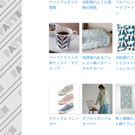
ウィリアムモリス
水彩画のような花
ブルーミン
壁紙
柄の壁紙
ーラ フー
ン
リーフイラストの
清潔感のあるフォ
北欧調のフ
和テイスト・マグ
レスト柄パターン
トイラスト
カップ
マルチカバー
ションカバ
アドミラル スニー
ダブルリボンプル
鳥と植物の
カー
オーバー
ト柄ドアシ