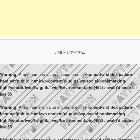
パターンアイテム
Warning
: A non-numeric value encountered in
/home/d-architex/pattern-
item.net/public_html/wp-content/plugins/wp-social-bookmarking-
light/vendor/twig/twig/lib/Twig/Environment.php(462) : eval()'d code
on
line
55
Warning
: A non-numeric value encountered in
/home/d-architex/pattern-
item.net/public_html/wp-content/plugins/wp-social-bookmarking-
light/vendor/twig/twig/lib/Twig/Environment.php(462) : eval()'d code
on
line
55
Warning
: A non-numeric value encountered in
/home/d-architex/pattern-