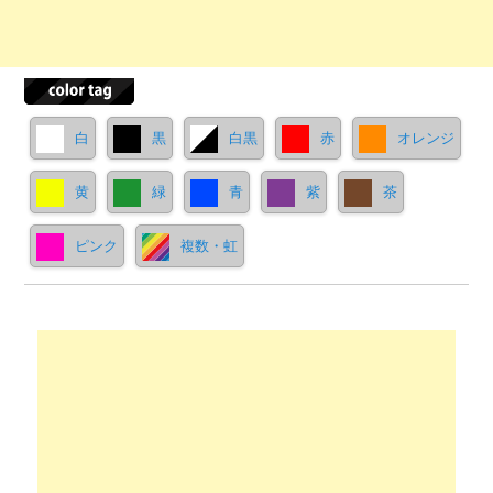
白
黒
白黒
赤
オレンジ
黄
緑
青
紫
茶
ピンク
複数・虹