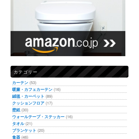
カテゴリー
カーテン
(53)
暖簾・カフェカーテン
(16)
絨毯・カーペット
(89)
クッションフロア
(17)
壁紙
(30)
ウォールテープ・ステッカー
(16)
タオル
(21)
ブランケット
(20)
食器
(46)