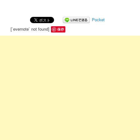
Pocket
[`evernote` not found]
保存