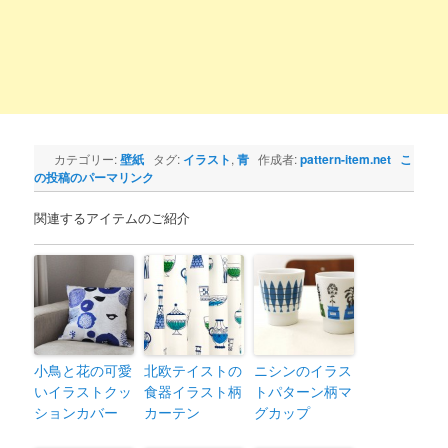
カテゴリー:
壁紙
タグ:
イラスト
,
青
作成者:
pattern-item.net
こ
の投稿のパーマリンク
関連するアイテムのご紹介
小鳥と花の可愛
北欧テイストの
ニシンのイラス
いイラストクッ
食器イラスト柄
トパターン柄マ
ションカバー
カーテン
グカップ