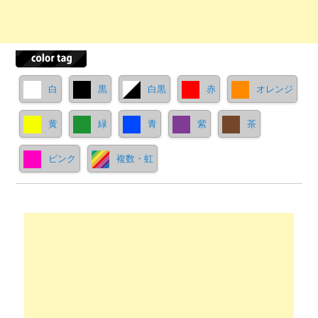
白
黒
白黒
赤
オレンジ
黄
緑
青
紫
茶
ピンク
複数・虹