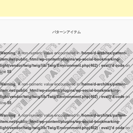
パターンアイテム
Warning
: A non-numeric value encountered in
/home/d-architex/pattern-
item.net/public_html/wp-content/plugins/wp-social-bookmarking-
light/vendor/twig/twig/lib/Twig/Environment.php(462) : eval()'d code
on
line
55
Warning
: A non-numeric value encountered in
/home/d-architex/pattern-
item.net/public_html/wp-content/plugins/wp-social-bookmarking-
light/vendor/twig/twig/lib/Twig/Environment.php(462) : eval()'d code
on
line
55
Warning
: A non-numeric value encountered in
/home/d-architex/pattern-
item.net/public_html/wp-content/plugins/wp-social-bookmarking-
light/vendor/twig/twig/lib/Twig/Environment.php(462) : eval()'d code
on