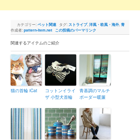
カテゴリー:
ペット関連
タグ:
ストライプ
,
洋風・欧風・海外
,
青
作成者:
pattern-item.net
この投稿のパーマリンク
関連するアイテムのご紹介
猫の首輪 iCat
コットンイライ
青基調のマルチ
ザ 小型犬首輪
ボーダー暖簾