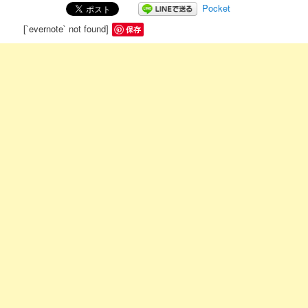
Pocket
[`evernote` not found]
保存