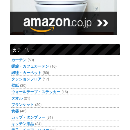
カテゴリー
カーテン
(53)
暖簾・カフェカーテン
(16)
絨毯・カーペット
(89)
クッションフロア
(17)
壁紙
(30)
ウォールテープ・ステッカー
(16)
タオル
(21)
ブランケット
(20)
食器
(46)
カップ・タンブラー
(31)
キッチン用品
(24)
椅子・チェア・ソファ
(30)