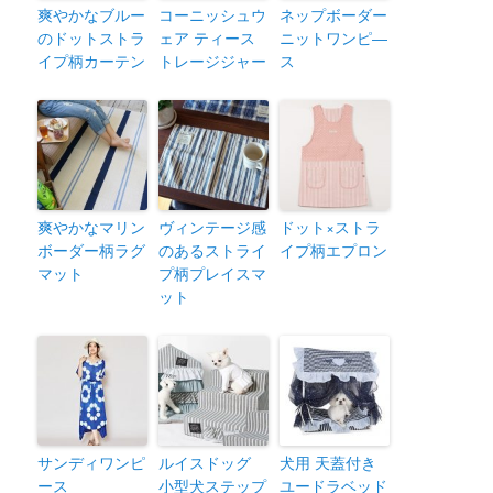
爽やかなブルー
コーニッシュウ
ネップボーダー
のドットストラ
ェア ティース
ニットワンピ―
イプ柄カーテン
トレージジャー
ス
爽やかなマリン
ヴィンテージ感
ドット×ストラ
ボーダー柄ラグ
のあるストライ
イプ柄エプロン
マット
プ柄プレイスマ
ット
サンディワンピ
ルイスドッグ
犬用 天蓋付き
ース
小型犬ステップ
ユードラベッド