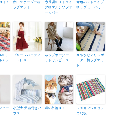
es トム
赤白のボーダー柄
赤基調のストライ
赤色のストライプ
ラグマット
プ柄マルチソファ
柄ラグ カーペット
ーカバー
ルのチ
プリーツパーティ
ネップボーダーニ
爽やかなマリンボ
ルチラ
ードレス
ットワンピ―ス
ーダー柄ラグマッ
ト
ンピー
小型犬 天蓋付きハ
猫の首輪 iCat
ジョセフジョセフ
ウス
まな板