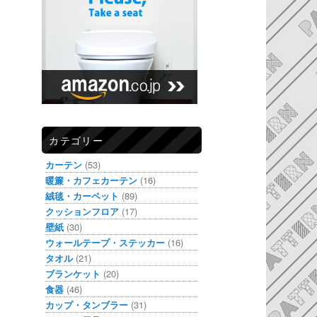
カテゴリー
カーテン
(53)
暖簾・カフェカーテン
(16)
絨毯・カーペット
(89)
クッションフロア
(17)
壁紙
(30)
ウォールテープ・ステッカー
(16)
タオル
(21)
ブランケット
(20)
食器
(46)
カップ・タンブラー
(31)