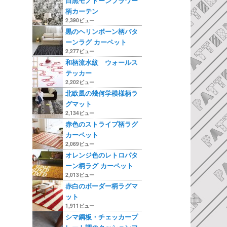
白黒モノトーンフラワー
柄カーテン
2,390ビュー
黒のヘリンボーン柄パタ
ーンラグ カーペット
2,277ビュー
和柄流水紋 ウォールス
テッカー
2,202ビュー
北欧風の幾何学模様柄ラ
グマット
2,134ビュー
赤色のストライプ柄ラグ
カーペット
2,069ビュー
オレンジ色のレトロパタ
ーン柄ラグ カーペット
2,013ビュー
赤白のボーダー柄ラグマ
ット
1,911ビュー
シマ鋼板・チェッカープ