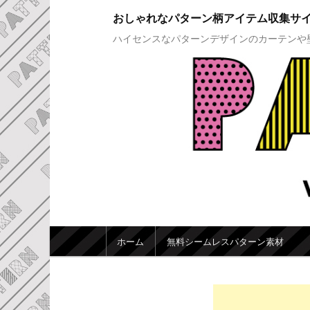
おしゃれなパターン柄アイテム収集サ
ハイセンスなパターンデザインのカーテンや
メインメニュー
ホーム
無料シームレスパターン素材
メインコンテンツへ移動
サブコンテンツへ移動