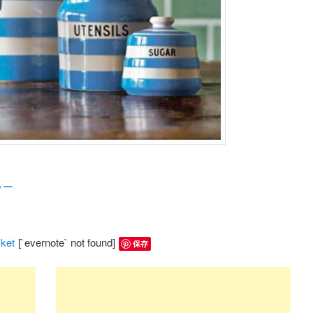
ャー
ket
[`evernote` not found]
保存