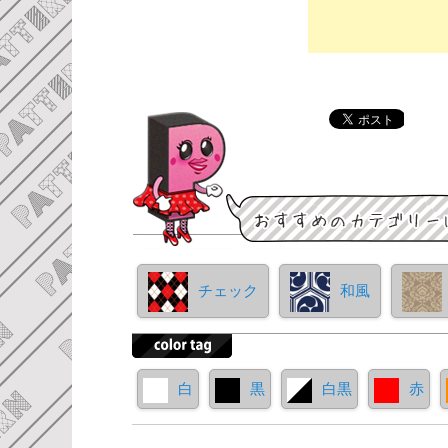
チェック
和風
白
黒
白黒
赤