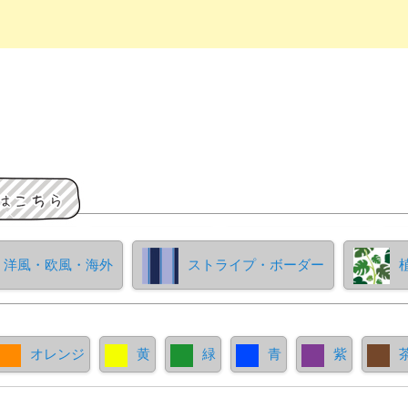
洋風・欧風・海外
ストライプ・ボーダー
オレンジ
黄
緑
青
紫