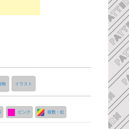
植物
イラスト
茶
ピンク
複数・虹