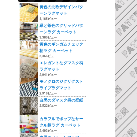
黄色の北欧デザインパタ
ーンラグマット
4,165ビュー
緑と茶色のグリッドパタ
ーンラグ カーペット
3,380ビュー
黄色のギンガムチェック
柄ラグ カーペット
3,366ビュー
エレガントなダマスク柄
ラグマット
2,941ビュー
モノクロのジグザグスト
ライプラグマット
2,916ビュー
白黒のダマスク柄の壁紙
2,522ビュー
カラフルでポップなサー
クル柄ラグ カーペット
2,493ビュー