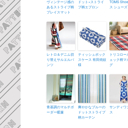
ヴィンテージ感の
ドット×ストライ
TOMS Sho
あるストライプ柄
プ柄エプロン
ス シューズ
プレイスマット
レトロ＆デニム切
ティッシュボック
トリコロー
り替えサルエルパ
スケース 有田焼紋
ェック柄マ
ンツ
様
グ
青基調のマルチボ
爽やかなブルーの
サンディワ
ーダー暖簾
ドットストライプ
ス
柄カーテン