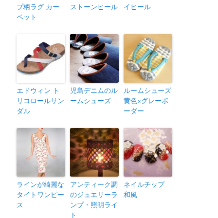
プ柄ラグ カー
ストーンヒール
イヒール
ペット
エドウィン ト
児島デニムのル
ルームシューズ
リコロールサン
ームシューズ
黄色×グレーボ
ダル
ーダー
ラインが綺麗な
アンティーク調
ネイルチップ
タイトワンピー
のジュエリーラ
和風
ス
ンプ・照明ライ
ト