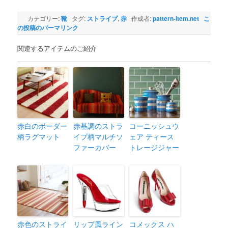
カテゴリー:
靴
タグ:
ストライプ
,
赤
作成者:
pattern-item.net
こ
の投稿のパーマリンク
関連するアイテムのご紹介
赤白のボーダー
赤基調のストラ
コーニッシュウ
柄ラグマット
イプ柄マルチソ
ェア ティース
ファーカバー
トレージジャー
赤色のストライ
リップ風ライン
コメックス ハ