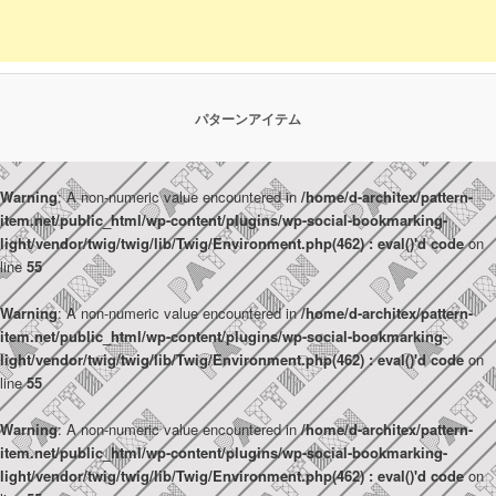
パターンアイテム
Warning
: A non-numeric value encountered in
/home/d-architex/pattern-
item.net/public_html/wp-content/plugins/wp-social-bookmarking-
light/vendor/twig/twig/lib/Twig/Environment.php(462) : eval()'d code
on
line
55
Warning
: A non-numeric value encountered in
/home/d-architex/pattern-
item.net/public_html/wp-content/plugins/wp-social-bookmarking-
light/vendor/twig/twig/lib/Twig/Environment.php(462) : eval()'d code
on
line
55
Warning
: A non-numeric value encountered in
/home/d-architex/pattern-
item.net/public_html/wp-content/plugins/wp-social-bookmarking-
light/vendor/twig/twig/lib/Twig/Environment.php(462) : eval()'d code
on