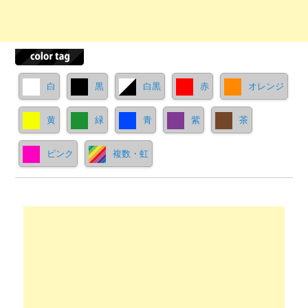
白
黒
白黒
赤
オレンジ
黄
緑
青
紫
茶
ピンク
複数・虹