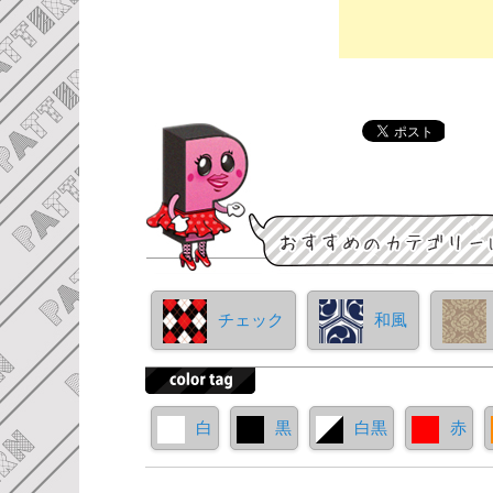
チェック
和風
白
黒
白黒
赤