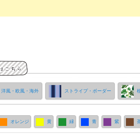
洋風・欧風・海外
ストライプ・ボーダー
オレンジ
黄
緑
青
紫