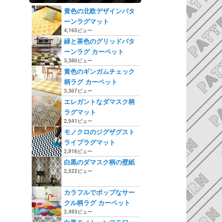
黄色の北欧デザインパタ
ーンラグマット
4,165ビュー
緑と茶色のグリッドパタ
ーンラグ カーペット
3,380ビュー
黄色のギンガムチェック
柄ラグ カーペット
3,367ビュー
エレガントなダマスク柄
ラグマット
2,941ビュー
モノクロのジグザグスト
ライプラグマット
2,916ビュー
白黒のダマスク柄の壁紙
2,522ビュー
カラフルでポップなサー
クル柄ラグ カーペット
2,493ビュー