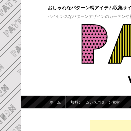
おしゃれなパターン柄アイテム収集サ
ハイセンスなパターンデザインのカーテンや
メインメニュー
ホーム
無料シームレスパターン素材
メインコンテンツへ移動
サブコンテンツへ移動