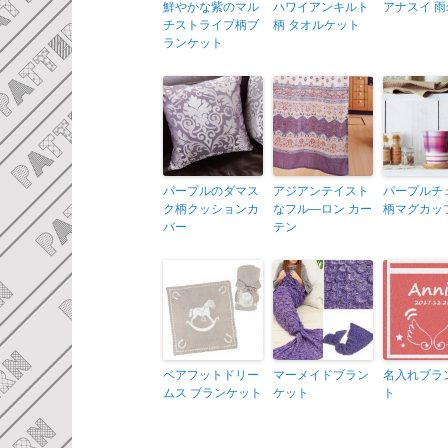
鮮やかな紫のマル
ハワイアンキルト
アナスイ 雨
チストライプ柄ブ
柄 タオルケット
ランケット
パープルのダマス
アジアンテイスト
パープルチ
ク柄クッションカ
なフル―ロン カー
柄マグカッ
バー
テン
ベアフットドリー
マーメイドブラン
名入れブラ
ムス ブランケット
ケット
ト