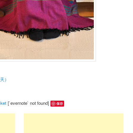
楽天）
ket
[`evernote` not found]
保存