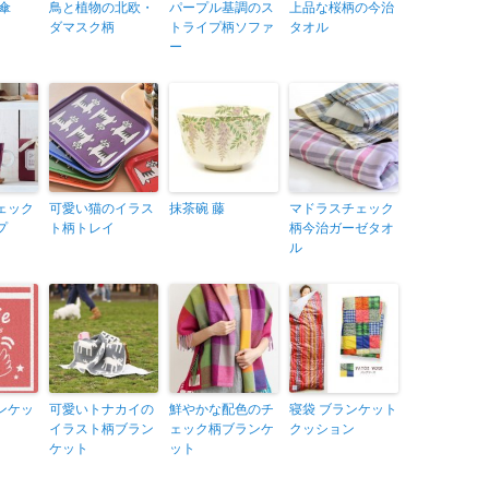
傘
鳥と植物の北欧・
パープル基調のス
上品な桜柄の今治
ダマスク柄
トライプ柄ソファ
タオル
ー
ェック
可愛い猫のイラス
抹茶碗 藤
マドラスチェック
プ
ト柄トレイ
柄今治ガーゼタオ
ル
ンケッ
可愛いトナカイの
鮮やかな配色のチ
寝袋 ブランケット
イラスト柄ブラン
ェック柄ブランケ
クッション
ケット
ット