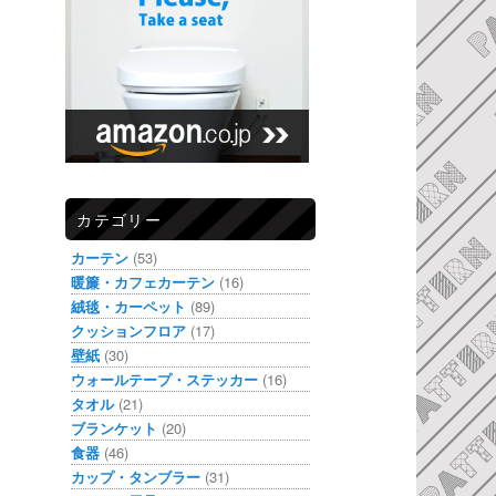
カテゴリー
カーテン
(53)
暖簾・カフェカーテン
(16)
絨毯・カーペット
(89)
クッションフロア
(17)
壁紙
(30)
ウォールテープ・ステッカー
(16)
タオル
(21)
ブランケット
(20)
食器
(46)
カップ・タンブラー
(31)