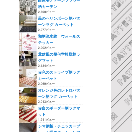
白黒モノトーンフラワー
柄カーテン
2,390ビュー
黒のヘリンボーン柄パタ
ーンラグ カーペット
2,277ビュー
和柄流水紋 ウォールス
テッカー
2,202ビュー
北欧風の幾何学模様柄ラ
グマット
2,134ビュー
赤色のストライプ柄ラグ
カーペット
2,069ビュー
オレンジ色のレトロパタ
ーン柄ラグ カーペット
2,013ビュー
赤白のボーダー柄ラグマ
ット
1,911ビュー
シマ鋼板・チェッカープ