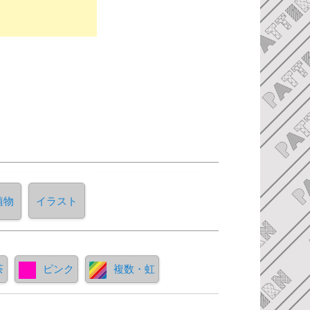
植物
イラスト
茶
ピンク
複数・虹