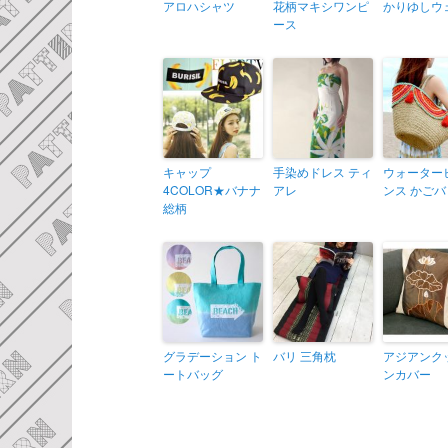
アロハシャツ
花柄マキシワンピ
かりゆしウ
ース
キャップ
手染めドレス ティ
ウォーター
4COLOR★バナナ
アレ
ンス かご
総柄
グラデーション ト
バリ 三角枕
アジアンク
ートバッグ
ンカバー