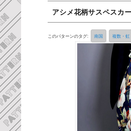
アシメ花柄サスペスカ
このパターンのタグ:
南国
複数・虹