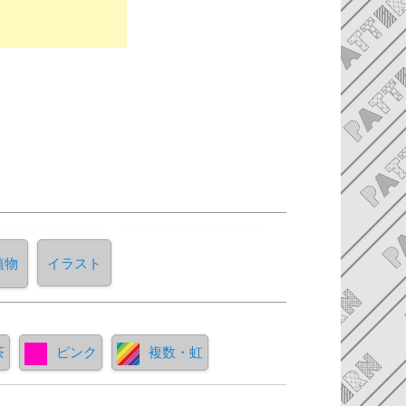
植物
イラスト
茶
ピンク
複数・虹