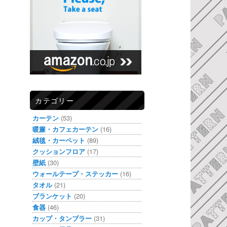
カテゴリー
カーテン
(53)
暖簾・カフェカーテン
(16)
絨毯・カーペット
(89)
クッションフロア
(17)
壁紙
(30)
ウォールテープ・ステッカー
(16)
タオル
(21)
ブランケット
(20)
食器
(46)
カップ・タンブラー
(31)