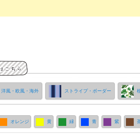
洋風・欧風・海外
ストライプ・ボーダー
オレンジ
黄
緑
青
紫