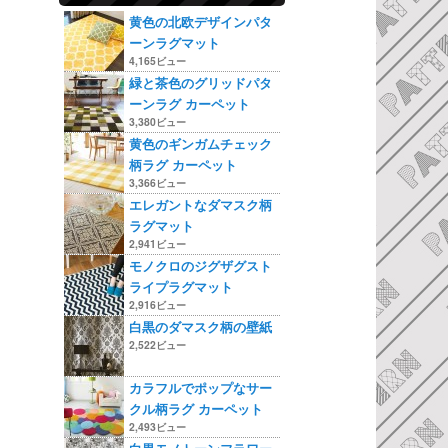
黄色の北欧デザインパタ
ーンラグマット
4,165ビュー
緑と茶色のグリッドパタ
ーンラグ カーペット
3,380ビュー
黄色のギンガムチェック
柄ラグ カーペット
3,366ビュー
エレガントなダマスク柄
ラグマット
2,941ビュー
モノクロのジグザグスト
ライプラグマット
2,916ビュー
白黒のダマスク柄の壁紙
2,522ビュー
カラフルでポップなサー
クル柄ラグ カーペット
2,493ビュー