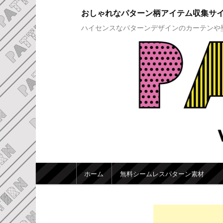
おしゃれなパターン柄アイテム収集サ
ハイセンスなパターンデザインのカーテンや
メインメニュー
ホーム
無料シームレスパターン素材
メインコンテンツへ移動
サブコンテンツへ移動