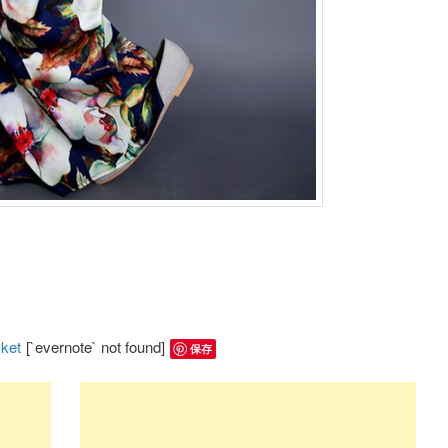
ket
[`evernote` not found]
保存