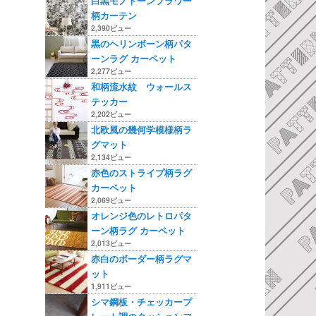
白黒モノトーンフラワー
柄カーテン
2,390ビュー
黒のヘリンボーン柄パタ
ーンラグ カーペット
2,277ビュー
和柄流水紋 ウォールス
テッカー
2,202ビュー
北欧風の幾何学模様柄ラ
グマット
2,134ビュー
赤色のストライプ柄ラグ
カーペット
2,069ビュー
オレンジ色のレトロパタ
ーン柄ラグ カーペット
2,013ビュー
赤白のボーダー柄ラグマ
ット
1,911ビュー
シマ鋼板・チェッカープ