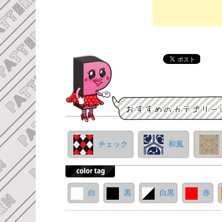
チェック
和風
白
黒
白黒
赤