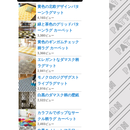
黄色の北欧デザインパタ
ーンラグマット
4,165ビュー
緑と茶色のグリッドパタ
ーンラグ カーペット
3,380ビュー
黄色のギンガムチェック
柄ラグ カーペット
3,366ビュー
エレガントなダマスク柄
ラグマット
2,941ビュー
モノクロのジグザグスト
ライプラグマット
2,916ビュー
白黒のダマスク柄の壁紙
2,522ビュー
カラフルでポップなサー
クル柄ラグ カーペット
2,493ビュー