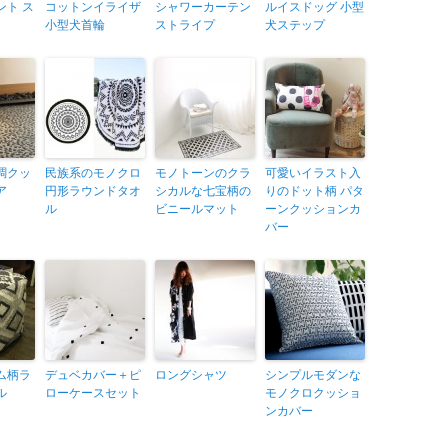
ント ス
コットンイライザ
シャワーカーテン
ルイスドッグ 小型
小型犬首輪
ストライプ
犬ステップ
調クッ
民族系のモノクロ
モノトーンのクラ
可愛いイラスト入
ア
円形ラウンドタオ
シカルな七宝柄の
りのドット柄 パタ
ル
ビニールマット
ーンクッションカ
バー
ム柄ラ
デュベカバー＋ピ
ロングシャツ
シンプルモダンな
ル
ローケースセット
モノクロクッショ
ンカバー