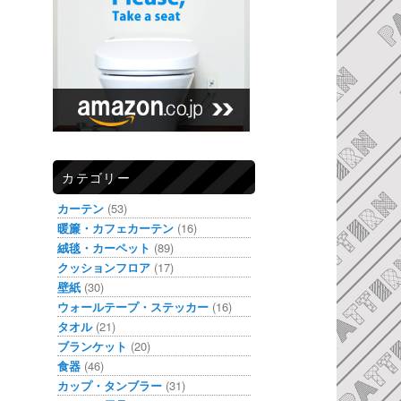
カテゴリー
カーテン
(53)
暖簾・カフェカーテン
(16)
絨毯・カーペット
(89)
クッションフロア
(17)
壁紙
(30)
ウォールテープ・ステッカー
(16)
タオル
(21)
ブランケット
(20)
食器
(46)
カップ・タンブラー
(31)