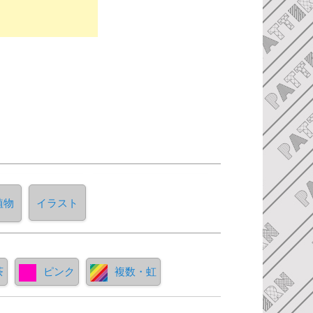
植物
イラスト
茶
ピンク
複数・虹