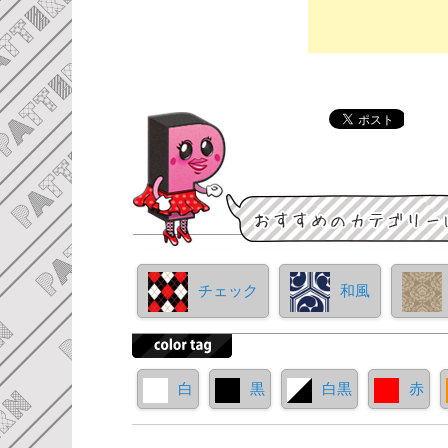
チェック
和風
白
黒
白黒
赤