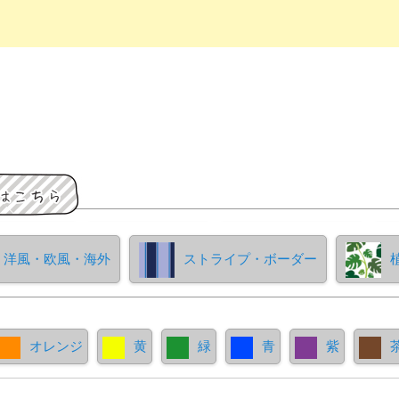
洋風・欧風・海外
ストライプ・ボーダー
オレンジ
黄
緑
青
紫