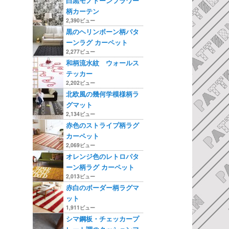
白黒モノトーンフラワー
柄カーテン
2,390ビュー
黒のヘリンボーン柄パタ
ーンラグ カーペット
2,277ビュー
和柄流水紋 ウォールス
テッカー
2,202ビュー
北欧風の幾何学模様柄ラ
グマット
2,134ビュー
赤色のストライプ柄ラグ
カーペット
2,069ビュー
オレンジ色のレトロパタ
ーン柄ラグ カーペット
2,013ビュー
赤白のボーダー柄ラグマ
ット
1,911ビュー
シマ鋼板・チェッカープ