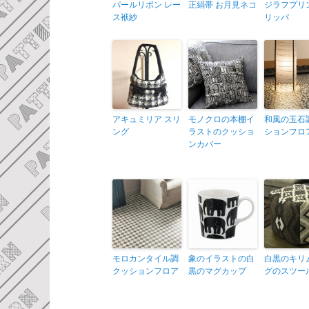
パールリボン レー
正絹帯 お月見ネコ
ジラフプリ
ス袱紗
リッパ
アキュミリア スリ
モノクロの本棚イ
和風の玉石
ング
ラストのクッショ
ションフロ
ンカバー
モロカンタイル調
象のイラストの白
白黒のキリ
クッションフロア
黒のマグカップ
グのスツー