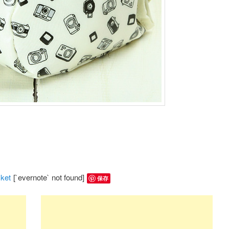
ket
[`evernote` not found]
保存