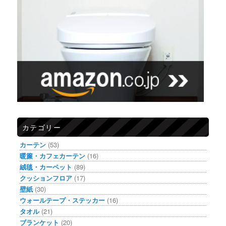
カテゴリー
カーテン
(53)
暖簾・カフェカーテン
(16)
絨毯・カーペット
(89)
クッションフロア
(17)
壁紙
(30)
ウォールテープ・ステッカー
(16)
タオル
(21)
ブランケット
(20)