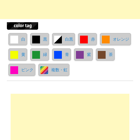
白
黒
白黒
赤
オレンジ
黄
緑
青
紫
茶
ピンク
複数・虹