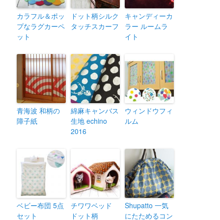
カラフル＆ポッ
ドット柄シルク
キャンディーカ
プなラグカーペ
タッチスカーフ
ラー ルームラ
ット
イト
青海波 和柄の
綿麻キャンバス
ウィンドウフィ
障子紙
生地 echino
ルム
2016
ベビー布団 5点
チワワベッド
Shupatto 一気
セット
ドット柄
にたためるコン