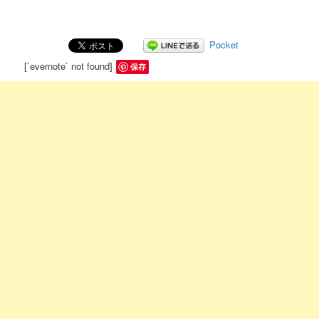
Pocket
[`evernote` not found]
保存