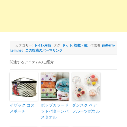
カテゴリー:
トイレ用品
タグ:
ドット
,
複数・虹
作成者:
pattern-
item.net
この投稿のパーマリンク
関連するアイテムのご紹介
イザック コス
ポップカラード
ダンスク ペア
メポーチ
ットパターンバ
フルーツボウル
スタオル