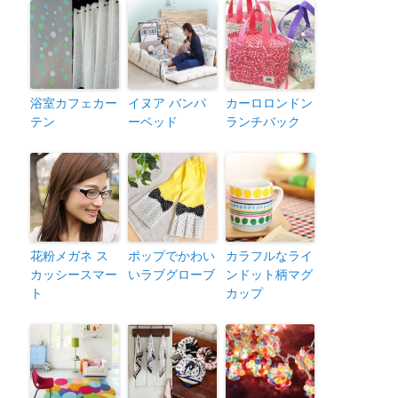
浴室カフェカー
イヌア バンパ
カーロロンドン
テン
ーベッド
ランチバック
花粉メガネ ス
ポップでかわい
カラフルなライ
カッシースマー
いラブグローブ
ンドット柄マグ
ト
カップ