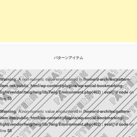
パターンアイテム
Warning
: A non-numeric value encountered in
/home/d-architex/pattern-
item.net/public_html/wp-content/plugins/wp-social-bookmarking-
light/vendor/twig/twig/lib/Twig/Environment.php(462) : eval()'d code
on
line
55
Warning
: A non-numeric value encountered in
/home/d-architex/pattern-
item.net/public_html/wp-content/plugins/wp-social-bookmarking-
light/vendor/twig/twig/lib/Twig/Environment.php(462) : eval()'d code
on
line
55