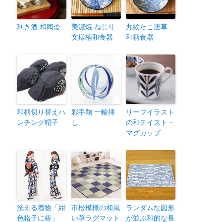
利き酒 和陶盃
美濃焼 ねじり
丸紋たこ唐草
文様柄和食器
和柄食器
和柄切り替えハ
彩手鞠 一輪挿
リーフイラスト
ンチング帽子
し
の和テイスト・
マグカップ
洗える着物「紺
市松模様の和風
ランダムな図形
色格子に椿」
い草ラグマット
が並ぶ和的な長