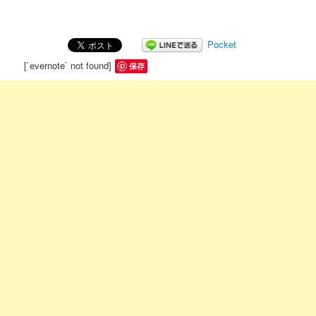
Pocket
[`evernote` not found]
保存