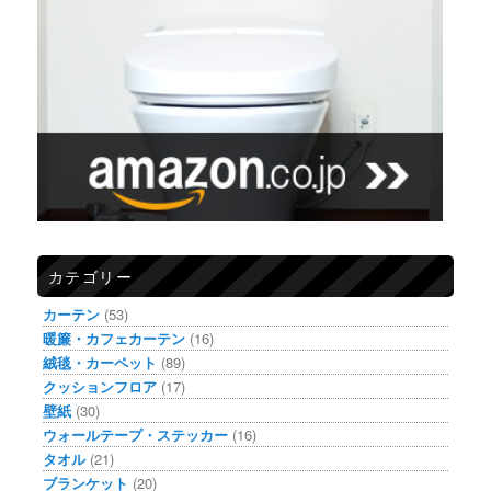
カテゴリー
カーテン
(53)
暖簾・カフェカーテン
(16)
絨毯・カーペット
(89)
クッションフロア
(17)
壁紙
(30)
ウォールテープ・ステッカー
(16)
タオル
(21)
ブランケット
(20)