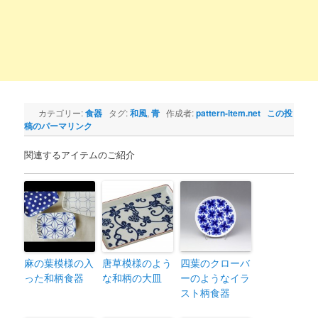
カテゴリー:
食器
タグ:
和風
,
青
作成者:
pattern-item.net
この投
稿のパーマリンク
関連するアイテムのご紹介
麻の葉模様の入
唐草模様のよう
四葉のクローバ
った和柄食器
な和柄の大皿
ーのようなイラ
スト柄食器