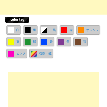
白
黒
白黒
赤
オレンジ
黄
緑
青
紫
茶
ピンク
複数・虹