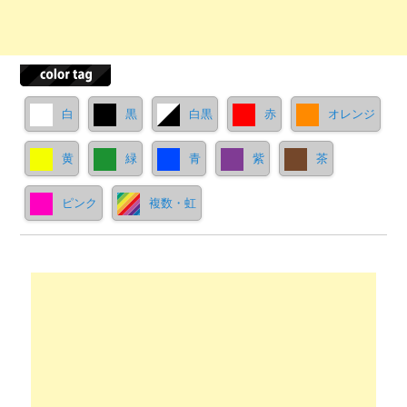
白
黒
白黒
赤
オレンジ
黄
緑
青
紫
茶
ピンク
複数・虹