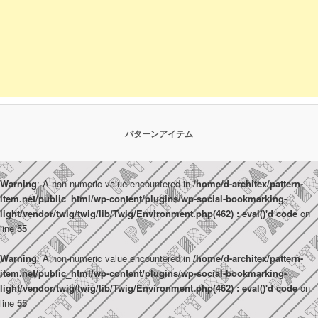
パターンアイテム
Warning
: A non-numeric value encountered in
/home/d-architex/pattern-
item.net/public_html/wp-content/plugins/wp-social-bookmarking-
light/vendor/twig/twig/lib/Twig/Environment.php(462) : eval()'d code
on
line
55
Warning
: A non-numeric value encountered in
/home/d-architex/pattern-
item.net/public_html/wp-content/plugins/wp-social-bookmarking-
light/vendor/twig/twig/lib/Twig/Environment.php(462) : eval()'d code
on
line
55