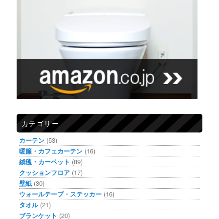
カテゴリー
カーテン
(53)
暖簾・カフェカーテン
(16)
絨毯・カーペット
(89)
クッションフロア
(17)
壁紙
(30)
ウォールテープ・ステッカー
(16)
タオル
(21)
ブランケット
(20)