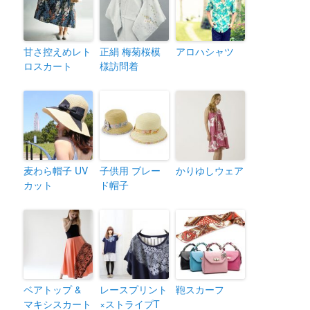
甘さ控えめレト
正絹 梅菊桜模
アロハシャツ
ロスカート
様訪問着
麦わら帽子 UV
子供用 ブレー
かりゆしウェア
カット
ド帽子
ベアトップ &
レースプリント
鞄スカーフ
マキシスカート
×ストライプT