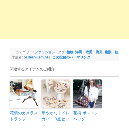
カテゴリー:
ファッション
タグ:
植物
,
洋風・欧風・海外
,
複数・虹
作成者:
pattern-item.net
この投稿のパーマリンク
関連するアイテムのご紹介
花柄のカメラス
華やかなトイレ
花柄 ボストン
トラップ
カバー 3点セッ
バッグ
ト