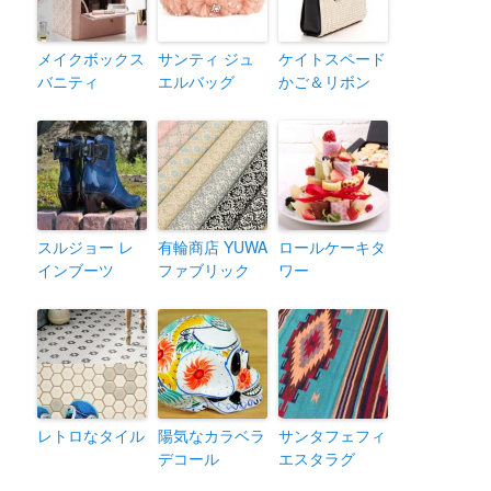
メイクボックス
サンティ ジュ
ケイトスペード
バニティ
エルバッグ
かご＆リボン
スルジョー レ
有輪商店 YUWA
ロールケーキタ
インブーツ
ファブリック
ワー
レトロなタイル
陽気なカラベラ
サンタフェフィ
デコール
エスタラグ