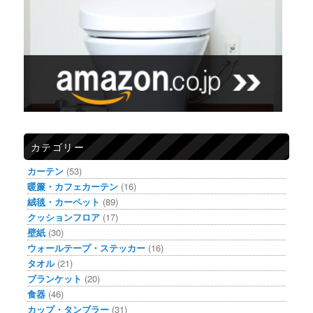
カテゴリー
カーテン
(53)
暖簾・カフェカーテン
(16)
絨毯・カーペット
(89)
クッションフロア
(17)
壁紙
(30)
ウォールテープ・ステッカー
(16)
タオル
(21)
ブランケット
(20)
食器
(46)
カップ・タンブラー
(31)