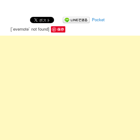
Pocket
[`evernote` not found]
保存