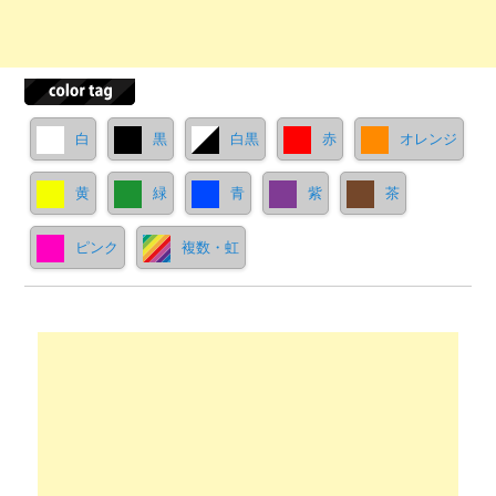
白
黒
白黒
赤
オレンジ
黄
緑
青
紫
茶
ピンク
複数・虹