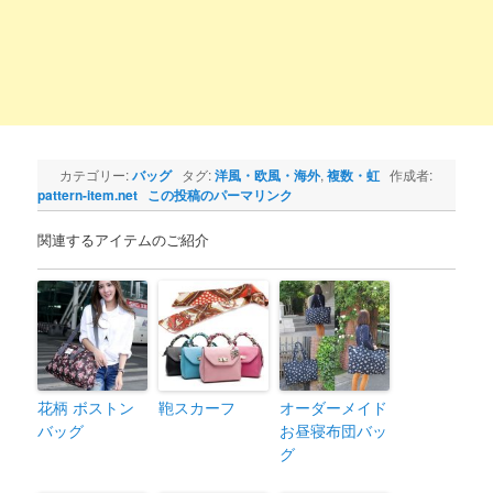
カテゴリー:
バッグ
タグ:
洋風・欧風・海外
,
複数・虹
作成者:
pattern-item.net
この投稿のパーマリンク
関連するアイテムのご紹介
花柄 ボストン
鞄スカーフ
オーダーメイド
バッグ
お昼寝布団バッ
グ