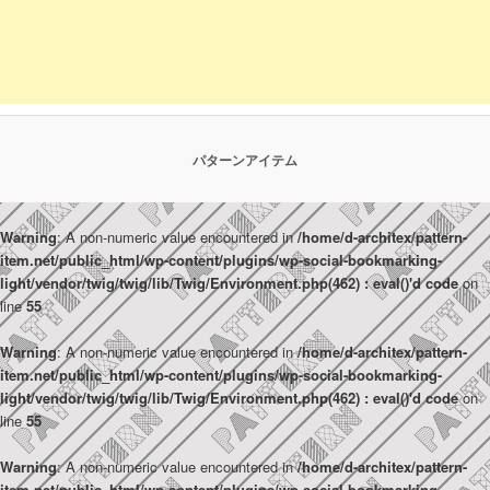
パターンアイテム
Warning
: A non-numeric value encountered in
/home/d-architex/pattern-
item.net/public_html/wp-content/plugins/wp-social-bookmarking-
light/vendor/twig/twig/lib/Twig/Environment.php(462) : eval()'d code
on
line
55
Warning
: A non-numeric value encountered in
/home/d-architex/pattern-
item.net/public_html/wp-content/plugins/wp-social-bookmarking-
light/vendor/twig/twig/lib/Twig/Environment.php(462) : eval()'d code
on
line
55
Warning
: A non-numeric value encountered in
/home/d-architex/pattern-
item.net/public_html/wp-content/plugins/wp-social-bookmarking-