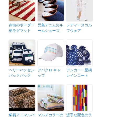
赤白のボーダー
児島デニムのル
レディースゴル
柄ラグマット
ームシューズ
フウェア
ヘリーハンセン
アバクロ キャ
アンカー・星柄
バックパック
ップ
レインコート
豹柄アニマルパ
マルチカラーの
派手な配色のラ