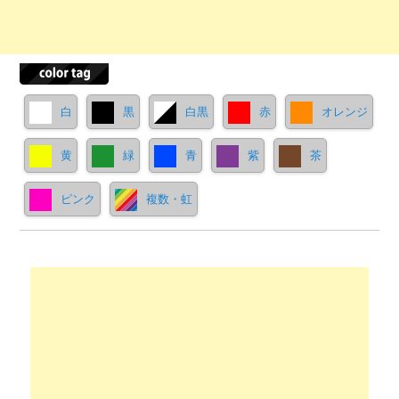
白
黒
白黒
赤
オレンジ
黄
緑
青
紫
茶
ピンク
複数・虹