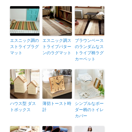
エスニック調の
エスニック調ス
ブラウンベース
ストライプラグ
トライプパター
のランダムなス
マット
ンのラグマット
トライプ柄ラグ
カーペット
ハウス型 ダス
薄切トースト時
シンプルなボー
トボックス
計
ダー柄のトイレ
カバー