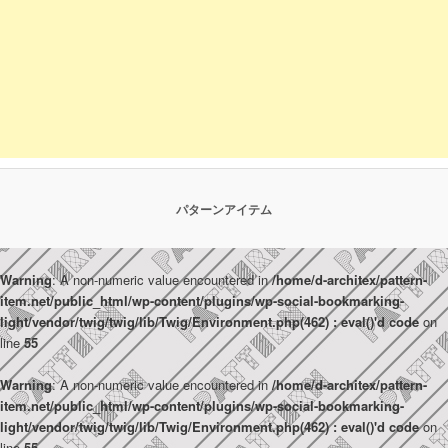
パターンアイテム
Warning
: A non-numeric value encountered in
/home/d-architex/pattern-
item.net/public_html/wp-content/plugins/wp-social-bookmarking-
light/vendor/twig/twig/lib/Twig/Environment.php(462) : eval()'d code
on
line
55
Warning
: A non-numeric value encountered in
/home/d-architex/pattern-
item.net/public_html/wp-content/plugins/wp-social-bookmarking-
light/vendor/twig/twig/lib/Twig/Environment.php(462) : eval()'d code
on
line
55