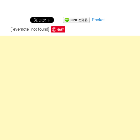
Pocket
[`evernote` not found]
保存