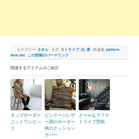
カテゴリー:
タオル
タグ:
ストライプ
,
白
,
茶
作成者:
pattern-
item.net
この投稿のパーマリンク
関連するアイテムのご紹介
ネップボーダー
ビンテージレザ
クールなラフス
ニットワンピ―
ー調のボーダー
トライプ壁紙
ス
柄のクッション
カバー