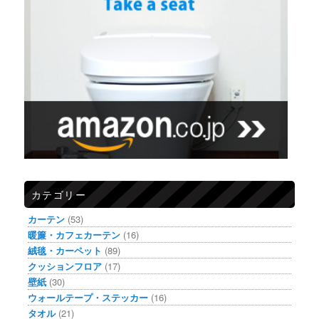
カテゴリー
カーテン
(53)
暖簾・カフェカーテン
(16)
絨毯・カーペット
(89)
クッションフロア
(17)
壁紙
(30)
ウォールテープ・ステッカー
(16)
タオル
(21)