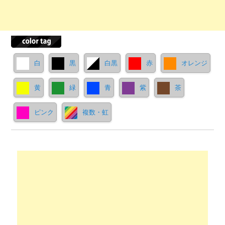
白
黒
白黒
赤
オレンジ
黄
緑
青
紫
茶
ピンク
複数・虹