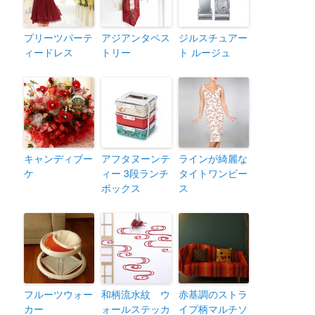
プリーツパーテ
アジアンタペス
ジルスチュアー
ィードレス
トリー
ト ルージュ
キャンディブー
アフタヌーンテ
ラインが綺麗な
ケ
ィー 3段ランチ
タイトワンピー
ボックス
ス
フルーツウォー
和柄流水紋 ウ
赤基調のストラ
カー
ォールステッカ
イプ柄マルチソ