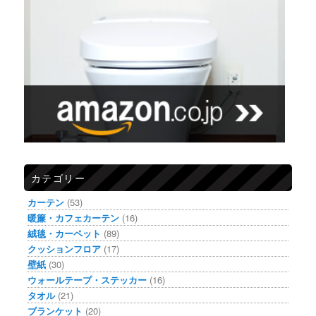
カテゴリー
カーテン
(53)
暖簾・カフェカーテン
(16)
絨毯・カーペット
(89)
クッションフロア
(17)
壁紙
(30)
ウォールテープ・ステッカー
(16)
タオル
(21)
ブランケット
(20)