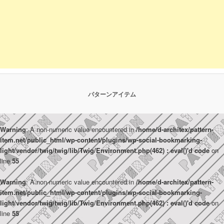
パターンアイテム
Warning
: A non-numeric value encountered in
/home/d-architex/pattern-
item.net/public_html/wp-content/plugins/wp-social-bookmarking-
light/vendor/twig/twig/lib/Twig/Environment.php(462) : eval()'d code
on
line
55
Warning
: A non-numeric value encountered in
/home/d-architex/pattern-
item.net/public_html/wp-content/plugins/wp-social-bookmarking-
light/vendor/twig/twig/lib/Twig/Environment.php(462) : eval()'d code
on
line
55