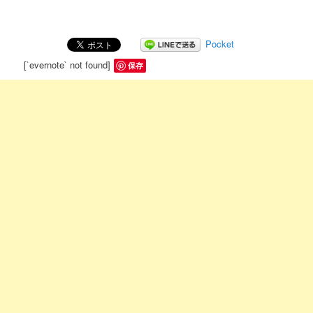
Pocket
[`evernote` not found]
保存