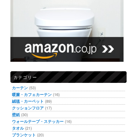
カテゴリー
カーテン
(53)
暖簾・カフェカーテン
(16)
絨毯・カーペット
(89)
クッションフロア
(17)
壁紙
(30)
ウォールテープ・ステッカー
(16)
タオル
(21)
ブランケット
(20)