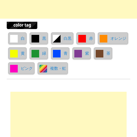
白
黒
白黒
赤
オレンジ
黄
緑
青
紫
茶
ピンク
複数・虹