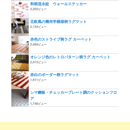
和柄流水紋 ウォールステッカー
2,202ビュー
北欧風の幾何学模様柄ラグマット
2,134ビュー
赤色のストライプ柄ラグ カーペット
2,069ビュー
オレンジ色のレトロパターン柄ラグ カーペット
2,013ビュー
赤白のボーダー柄ラグマット
1,911ビュー
シマ鋼板・チェッカープレート調のクッションフロ
ア
1,748ビュー