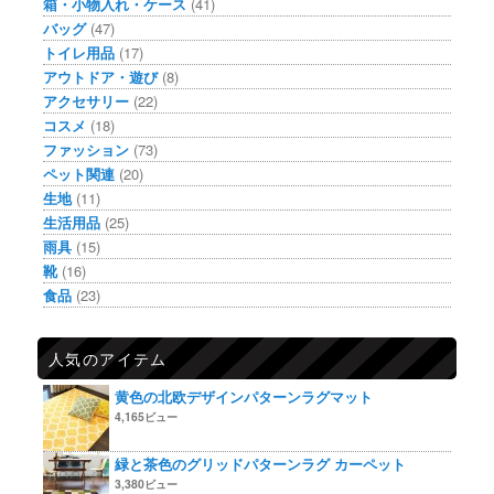
箱・小物入れ・ケース
(41)
バッグ
(47)
トイレ用品
(17)
アウトドア・遊び
(8)
アクセサリー
(22)
コスメ
(18)
ファッション
(73)
ペット関連
(20)
生地
(11)
生活用品
(25)
雨具
(15)
靴
(16)
食品
(23)
人気のアイテム
黄色の北欧デザインパターンラグマット
4,165ビュー
緑と茶色のグリッドパターンラグ カーペット
3,380ビュー