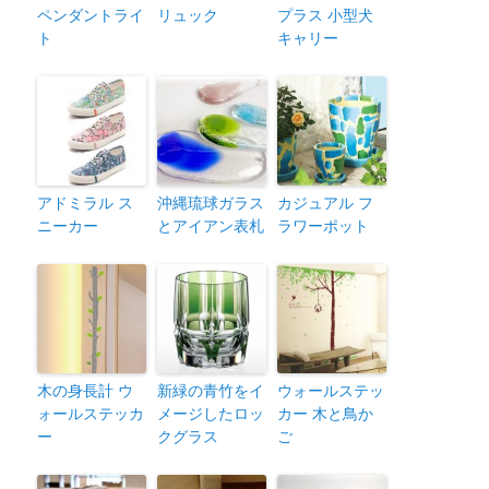
ペンダントライ
リュック
プラス 小型犬
ト
キャリー
アドミラル ス
沖縄琉球ガラス
カジュアル フ
ニーカー
とアイアン表札
ラワーポット
木の身長計 ウ
新緑の青竹をイ
ウォールステッ
ォールステッカ
メージしたロッ
カー 木と鳥か
ー
クグラス
ご