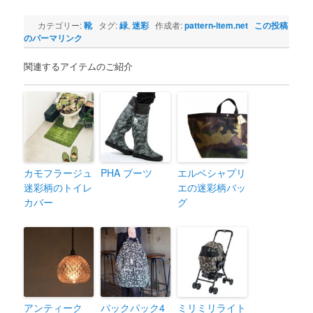
カテゴリー:
靴
タグ:
緑
,
迷彩
作成者:
pattern-item.net
この投稿
のパーマリンク
関連するアイテムのご紹介
カモフラージュ
PHA ブーツ
エルベシャプリ
迷彩柄のトイレ
エの迷彩柄バッ
カバー
グ
アンティーク
バックパック4
ミリミリライト