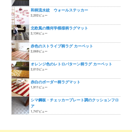
和柄流水紋 ウォールステッカー
2,202ビュー
北欧風の幾何学模様柄ラグマット
2,134ビュー
赤色のストライプ柄ラグ カーペット
2,069ビュー
オレンジ色のレトロパターン柄ラグ カーペット
2,013ビュー
赤白のボーダー柄ラグマット
1,911ビュー
シマ鋼板・チェッカープレート調のクッションフロ
ア
1,747ビュー