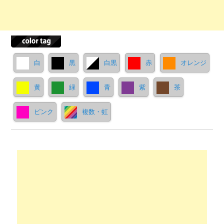
白
黒
白黒
赤
オレンジ
黄
緑
青
紫
茶
ピンク
複数・虹