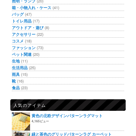
照明・ランプ
(20)
箱・小物入れ・ケース
(41)
バッグ
(47)
トイレ用品
(17)
アウトドア・遊び
(8)
アクセサリー
(22)
コスメ
(18)
ファッション
(73)
ペット関連
(20)
生地
(11)
生活用品
(25)
雨具
(15)
靴
(16)
食品
(23)
人気のアイテム
黄色の北欧デザインパターンラグマット
4,165ビュー
緑と茶色のグリッドパターンラグ カーペット