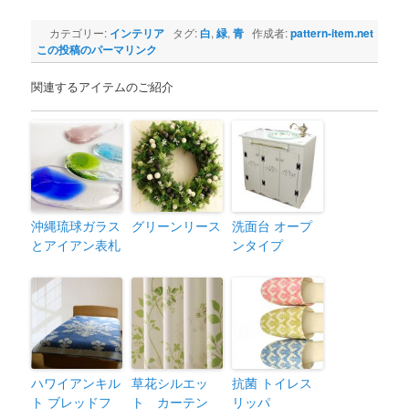
カテゴリー:
インテリア
タグ:
白
,
緑
,
青
作成者:
pattern-item.net
この投稿のパーマリンク
関連するアイテムのご紹介
沖縄琉球ガラス
グリーンリース
洗面台 オープ
とアイアン表札
ンタイプ
ハワイアンキル
草花シルエッ
抗菌 トイレス
ト ブレッドフ
ト カーテン
リッパ