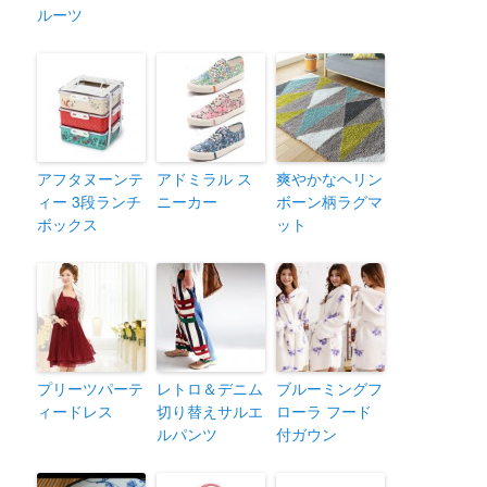
ルーツ
アフタヌーンテ
アドミラル ス
爽やかなヘリン
ィー 3段ランチ
ニーカー
ボーン柄ラグマ
ボックス
ット
プリーツパーテ
レトロ＆デニム
ブルーミングフ
ィードレス
切り替えサルエ
ローラ フード
ルパンツ
付ガウン