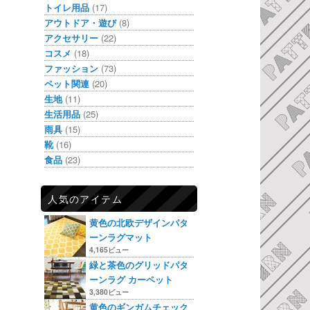
トイレ用品
(17)
アウトドア・遊び
(8)
アクセサリー
(22)
コスメ
(18)
ファッション
(73)
ペット関連
(20)
生地
(11)
生活用品
(25)
雨具
(15)
靴
(16)
食品
(23)
人気のアイテム
黄色の北欧デザインパタ
ーンラグマット
4,165ビュー
緑と茶色のグリッドパタ
ーンラグ カーペット
3,380ビュー
黄色のギンガムチェック