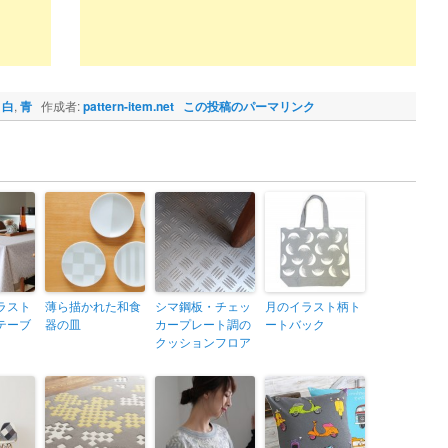
,
白
,
青
作成者:
pattern-item.net
この投稿のパーマリンク
ラスト
薄ら描かれた和食
シマ鋼板・チェッ
月のイラスト柄ト
テーブ
器の皿
カープレート調の
ートバック
クッションフロア