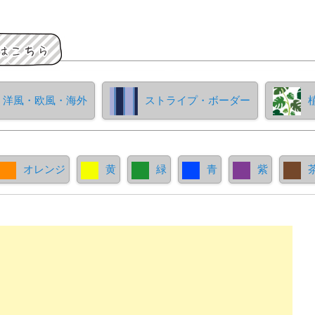
洋風・欧風・海外
ストライプ・ボーダー
オレンジ
黄
緑
青
紫