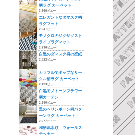
柄ラグ カーペット
3,366ビュー
エレガントなダマスク柄
ラグマット
2,941ビュー
モノクロのジグザグスト
ライプラグマット
2,916ビュー
白黒のダマスク柄の壁紙
2,522ビュー
カラフルでポップなサー
クル柄ラグ カーペット
2,493ビュー
白黒モノトーンフラワー
柄カーテン
2,390ビュー
黒のヘリンボーン柄パタ
ーンラグ カーペット
2,277ビュー
和柄流水紋 ウォールス
テッカー