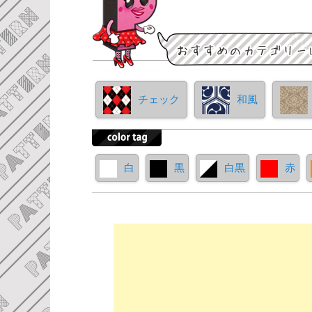
チェック
和風
白
黒
白黒
赤