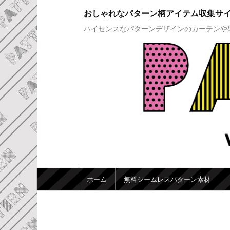
おしゃれなパターン柄アイテム収集サ
ハイセンスなパターンデザインのカーテンや
メインメニュー
ホーム
無料シームレスパターン素材
メインコンテンツへ移動
サブコンテンツへ移動