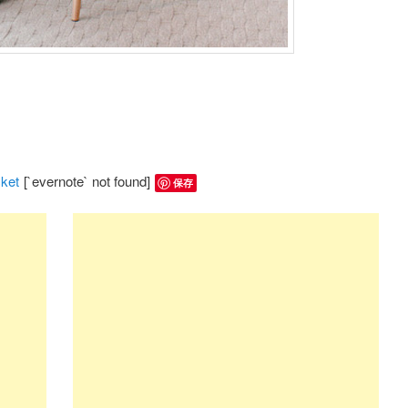
ket
[`evernote` not found]
保存