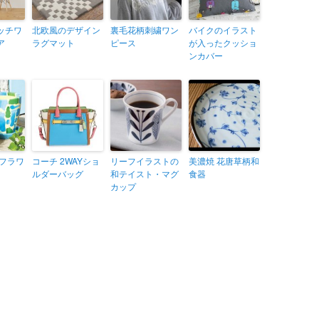
ッチワ
北欧風のデザイン
裏毛花柄刺繍ワン
バイクのイラスト
ア
ラグマット
ピース
が入ったクッショ
ンカバー
 フラワ
コーチ 2WAYショ
リーフイラストの
美濃焼 花唐草柄和
ルダーバッグ
和テイスト・マグ
食器
カップ