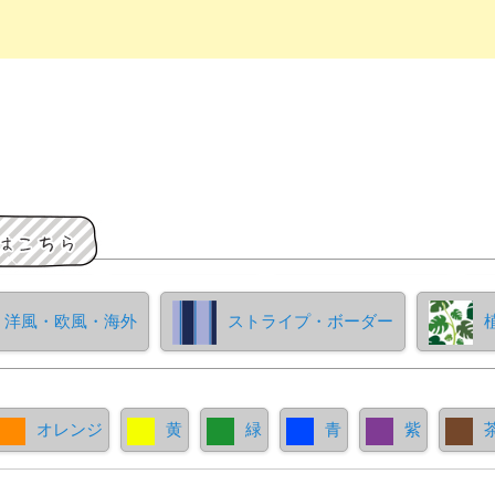
洋風・欧風・海外
ストライプ・ボーダー
オレンジ
黄
緑
青
紫