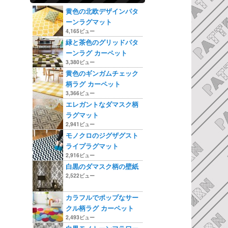
黄色の北欧デザインパタ
ーンラグマット
4,165ビュー
緑と茶色のグリッドパタ
ーンラグ カーペット
3,380ビュー
黄色のギンガムチェック
柄ラグ カーペット
3,366ビュー
エレガントなダマスク柄
ラグマット
2,941ビュー
モノクロのジグザグスト
ライプラグマット
2,916ビュー
白黒のダマスク柄の壁紙
2,522ビュー
カラフルでポップなサー
クル柄ラグ カーペット
2,493ビュー