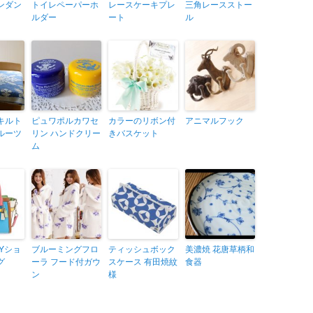
ンダン
トイレペーパーホ
レースケーキプレ
三角レースストー
ルダー
ート
ル
キルト
ピュワポルカワセ
カラーのリボン付
アニマルフック
ルーツ
リン ハンドクリー
きバスケット
ム
AYショ
ブルーミングフロ
ティッシュボック
美濃焼 花唐草柄和
グ
ーラ フード付ガウ
スケース 有田焼紋
食器
ン
様