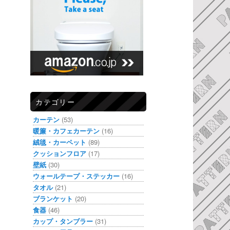
カテゴリー
カーテン
(53)
暖簾・カフェカーテン
(16)
絨毯・カーペット
(89)
クッションフロア
(17)
壁紙
(30)
ウォールテープ・ステッカー
(16)
タオル
(21)
ブランケット
(20)
食器
(46)
カップ・タンブラー
(31)