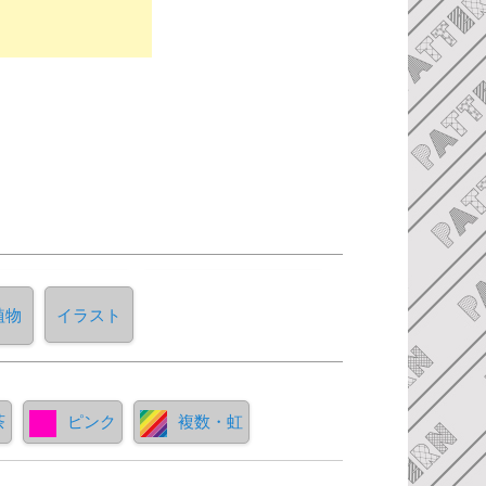
植物
イラスト
茶
ピンク
複数・虹