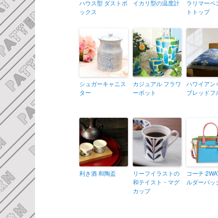
ハウス型 ダストボ
イカリ型の温度計
ラリマーペ
ックス
トトップ
シュガーキャニス
カジュアル フラワ
ハワイアン
ター
ーポット
ブレッドフ
利き酒 和陶盃
リーフイラストの
コーチ 2W
和テイスト・マグ
ルダーバッ
カップ