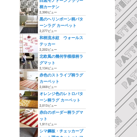
白黒モノトーンフラワー
柄カーテン
2,390ビュー
黒のヘリンボーン柄パタ
ーンラグ カーペット
2,277ビュー
和柄流水紋 ウォールス
テッカー
2,202ビュー
北欧風の幾何学模様柄ラ
グマット
2,134ビュー
赤色のストライプ柄ラグ
カーペット
2,069ビュー
オレンジ色のレトロパタ
ーン柄ラグ カーペット
2,013ビュー
赤白のボーダー柄ラグマ
ット
1,911ビュー
シマ鋼板・チェッカープ