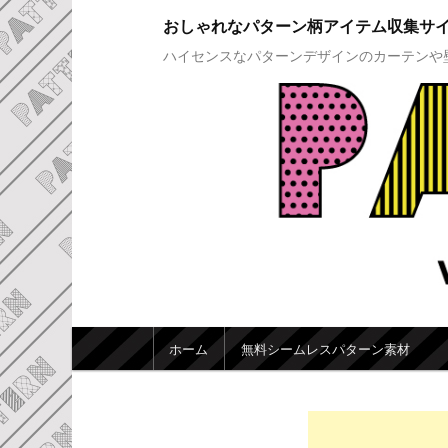
おしゃれなパターン柄アイテム収集サ
ハイセンスなパターンデザインのカーテンや
メインメニュー
ホーム
無料シームレスパターン素材
メインコンテンツへ移動
サブコンテンツへ移動