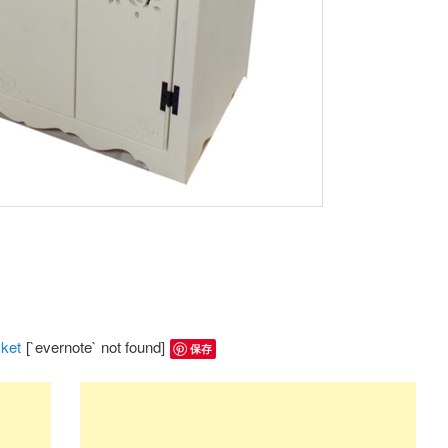
ket
[`evernote` not found]
保存