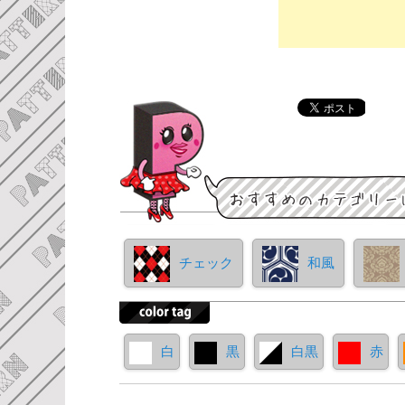
チェック
和風
白
黒
白黒
赤