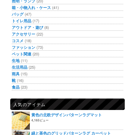
照明・ランプ
(20)
箱・小物入れ・ケース
(41)
バッグ
(47)
トイレ用品
(17)
アウトドア・遊び
(8)
アクセサリー
(22)
コスメ
(18)
ファッション
(73)
ペット関連
(20)
生地
(11)
生活用品
(25)
雨具
(15)
靴
(16)
食品
(23)
人気のアイテム
黄色の北欧デザインパターンラグマット
4,165ビュー
緑と茶色のグリッドパターンラグ カーペット