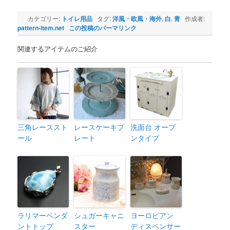
カテゴリー:
トイレ用品
タグ:
洋風・欧風・海外
,
白
,
青
作成者:
pattern-item.net
この投稿のパーマリンク
関連するアイテムのご紹介
三角レーススト
レースケーキプ
洗面台 オープ
ール
レート
ンタイプ
ラリマーペンダ
シュガーキャニ
ヨーロピアン
ントトップ
スター
ディスペンサー