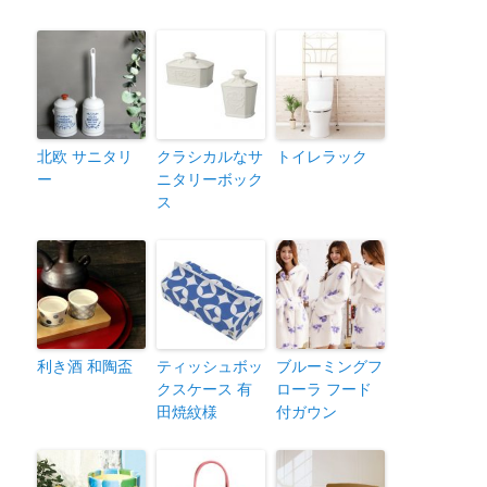
北欧 サニタリ
クラシカルなサ
トイレラック
ー
ニタリーボック
ス
利き酒 和陶盃
ティッシュボッ
ブルーミングフ
クスケース 有
ローラ フード
田焼紋様
付ガウン