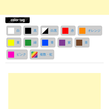
白
黒
白黒
赤
オレンジ
黄
緑
青
紫
茶
ピンク
複数・虹