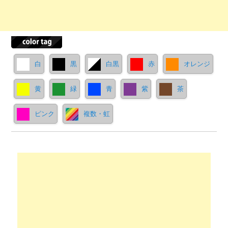
白
黒
白黒
赤
オレンジ
黄
緑
青
紫
茶
ピンク
複数・虹