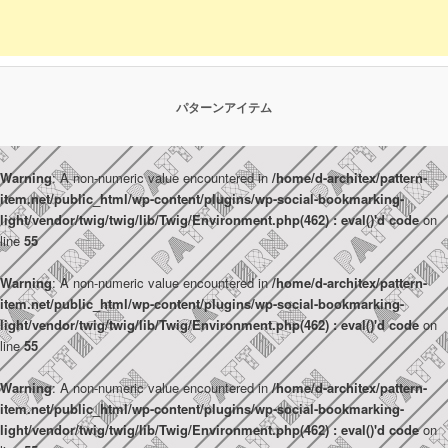
パターンアイテム
Warning
: A non-numeric value encountered in
/home/d-architex/pattern-
item.net/public_html/wp-content/plugins/wp-social-bookmarking-
light/vendor/twig/twig/lib/Twig/Environment.php(462) : eval()'d code
on
line
55
Warning
: A non-numeric value encountered in
/home/d-architex/pattern-
item.net/public_html/wp-content/plugins/wp-social-bookmarking-
light/vendor/twig/twig/lib/Twig/Environment.php(462) : eval()'d code
on
line
55
Warning
: A non-numeric value encountered in
/home/d-architex/pattern-
item.net/public_html/wp-content/plugins/wp-social-bookmarking-
light/vendor/twig/twig/lib/Twig/Environment.php(462) : eval()'d code
on