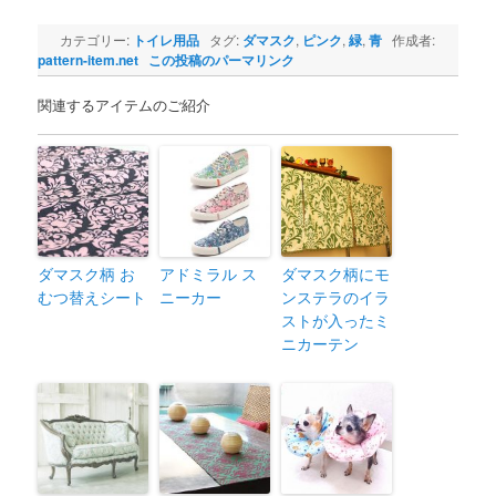
カテゴリー:
トイレ用品
タグ:
ダマスク
,
ピンク
,
緑
,
青
作成者:
pattern-item.net
この投稿のパーマリンク
関連するアイテムのご紹介
ダマスク柄 お
アドミラル ス
ダマスク柄にモ
むつ替えシート
ニーカー
ンステラのイラ
ストが入ったミ
ニカーテン