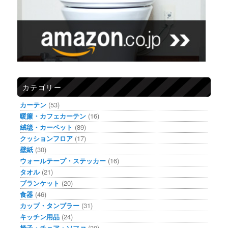
カテゴリー
カーテン
(53)
暖簾・カフェカーテン
(16)
絨毯・カーペット
(89)
クッションフロア
(17)
壁紙
(30)
ウォールテープ・ステッカー
(16)
タオル
(21)
ブランケット
(20)
食器
(46)
カップ・タンブラー
(31)
キッチン用品
(24)
椅子・チェア・ソファ
(30)