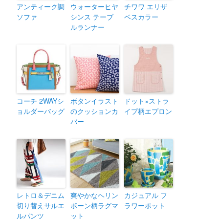
アンティーク調
ウォーターヒヤ
チワワ エリザ
ソファ
シンス テーブ
ベスカラー
ルランナー
コーチ 2WAYシ
ボタンイラスト
ドット×ストラ
ョルダーバッグ
のクッションカ
イプ柄エプロン
バー
レトロ＆デニム
爽やかなヘリン
カジュアル フ
切り替えサルエ
ボーン柄ラグマ
ラワーポット
ルパンツ
ット