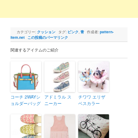
カテゴリー:
クッション
タグ:
ピンク
,
青
作成者:
pattern-
item.net
この投稿のパーマリンク
関連するアイテムのご紹介
コーチ 2WAYシ
アドミラル ス
チワワ エリザ
ョルダーバッグ
ニーカー
ベスカラー