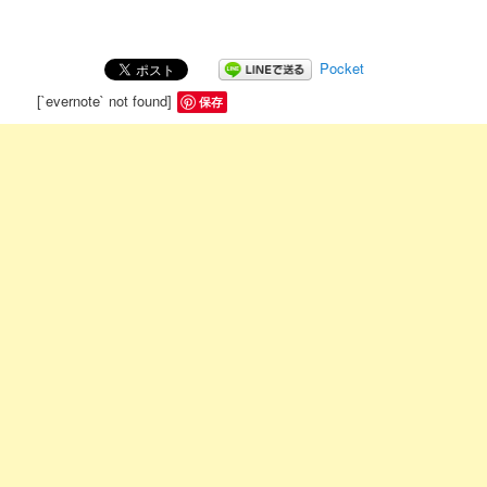
Pocket
[`evernote` not found]
保存