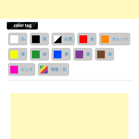
白
黒
白黒
赤
オレンジ
黄
緑
青
紫
茶
ピンク
複数・虹