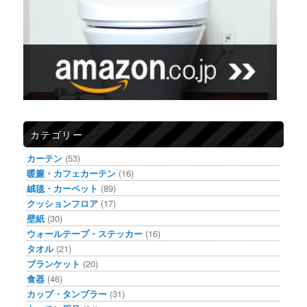
カテゴリー
カーテン
(53)
暖簾・カフェカーテン
(16)
絨毯・カーペット
(89)
クッションフロア
(17)
壁紙
(30)
ウォールテープ・ステッカー
(16)
タオル
(21)
ブランケット
(20)
食器
(46)
カップ・タンブラー
(31)