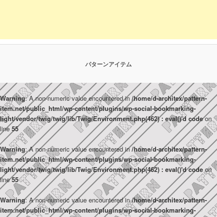
パターンアイテム
Warning
: A non-numeric value encountered in
/home/d-architex/pattern-
item.net/public_html/wp-content/plugins/wp-social-bookmarking-
light/vendor/twig/twig/lib/Twig/Environment.php(462) : eval()'d code
on
line
55
Warning
: A non-numeric value encountered in
/home/d-architex/pattern-
item.net/public_html/wp-content/plugins/wp-social-bookmarking-
light/vendor/twig/twig/lib/Twig/Environment.php(462) : eval()'d code
on
line
55
Warning
: A non-numeric value encountered in
/home/d-architex/pattern-
item.net/public_html/wp-content/plugins/wp-social-bookmarking-