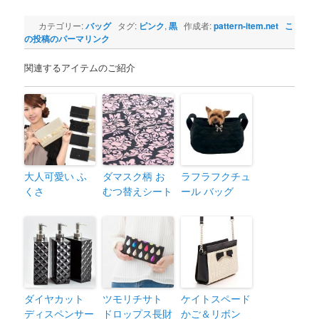
カテゴリー:
バッグ
タグ:
ピンク
,
黒
作成者:
pattern-item.net
こ
の投稿のパーマリンク
関連するアイテムのご紹介
大人可愛い ふ
ダマスク柄 お
ラフラフクチュ
くさ
むつ替えシート
ール バッグ
ダイヤカット
ツモリチサト
ケイトスペード
ディスペンサー
ドロップス長財
かご＆リボン