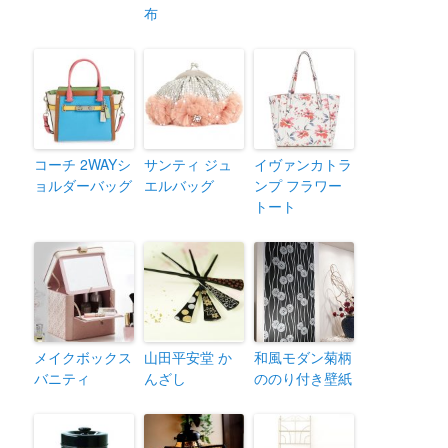
布
コーチ 2WAYシ
サンティ ジュ
イヴァンカトラ
ョルダーバッグ
エルバッグ
ンプ フラワー
トート
メイクボックス
山田平安堂 か
和風モダン菊柄
バニティ
んざし
ののり付き壁紙