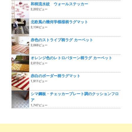
和柄流水紋 ウォールステッカー
2,202ビュー
北欧風の幾何学模様柄ラグマット
2,134ビュー
赤色のストライプ柄ラグ カーペット
2,069ビュー
オレンジ色のレトロパターン柄ラグ カーペット
2,013ビュー
赤白のボーダー柄ラグマット
1,911ビュー
シマ鋼板・チェッカープレート調のクッションフロ
ア
1,747ビュー