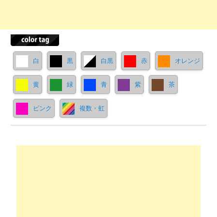
白
黒
白黒
赤
オレンジ
黄
緑
青
紫
茶
ピンク
複数・虹