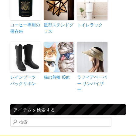
コーヒー専用の
星型ステンドグ
トイレラック
保存缶
ラス
レインブーツ
猫の首輪 iCat
ラフィアペーパ
バックリボン
ー サンバイザ
ー
アイテムを検索する
検索