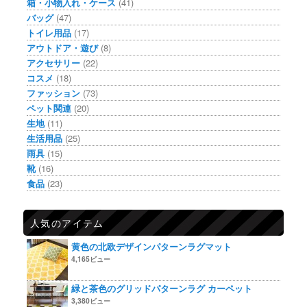
箱・小物入れ・ケース
(41)
バッグ
(47)
トイレ用品
(17)
アウトドア・遊び
(8)
アクセサリー
(22)
コスメ
(18)
ファッション
(73)
ペット関連
(20)
生地
(11)
生活用品
(25)
雨具
(15)
靴
(16)
食品
(23)
人気のアイテム
黄色の北欧デザインパターンラグマット
4,165ビュー
緑と茶色のグリッドパターンラグ カーペット
3,380ビュー