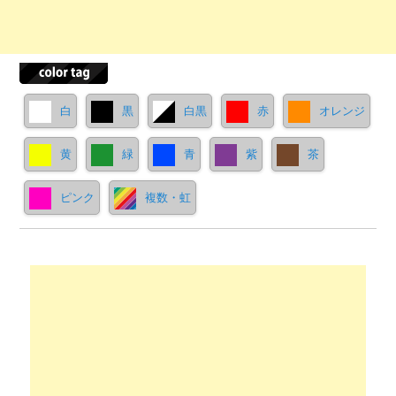
白
黒
白黒
赤
オレンジ
黄
緑
青
紫
茶
ピンク
複数・虹