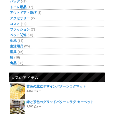
バッグ
(47)
トイレ用品
(17)
アウトドア・遊び
(8)
アクセサリー
(22)
コスメ
(18)
ファッション
(73)
ペット関連
(20)
生地
(11)
生活用品
(25)
雨具
(15)
靴
(16)
食品
(23)
人気のアイテム
黄色の北欧デザインパターンラグマット
4,165ビュー
緑と茶色のグリッドパターンラグ カーペット
3,380ビュー