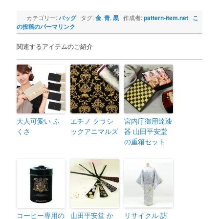
カテゴリー:
バッグ
タグ:
金
,
青
,
黒
作成者:
pattern-item.net
こ
の投稿のパーマリンク
関連するアイテムのご紹介
大人可愛い ふ
エチノ クラシ
宮内庁御用達漆
くさ
ックアニマルズ
器 山田平安堂
の重箱セット
コーヒー専用の
山田平安堂 か
リサイクル 訪