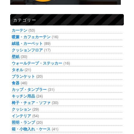
カテゴリー
カーテン
(53)
暖簾・カフェカーテン
(16)
絨毯・カーペット
(89)
クッションフロア
(17)
壁紙
(30)
ウォールテープ・ステッカー
(16)
タオル
(21)
ブランケット
(20)
食器
(46)
カップ・タンブラー
(31)
キッチン用品
(24)
椅子・チェア・ソファ
(30)
クッション
(29)
インテリア
(54)
照明・ランプ
(20)
箱・小物入れ・ケース
(41)