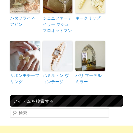
バタフライ ヘ
ジェニファーテ
キークリップ
アピン
イラー マシュ
マロオットマン
リボンモチーフ
ハミルトン ヴ
バリ マーテル
リング
ィンテージ
ミラー
アイテムを検索する
検索