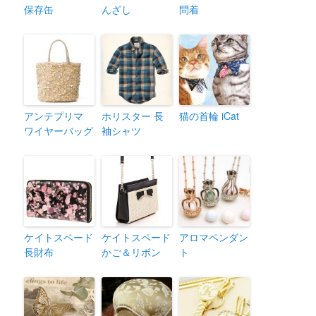
保存缶
んざし
問着
アンテプリマ
ホリスター 長
猫の首輪 iCat
ワイヤーバッグ
袖シャツ
ケイトスペード
ケイトスペード
アロマペンダン
長財布
かご＆リボン
ト