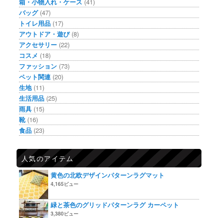
箱・小物入れ・ケース
(41)
バッグ
(47)
トイレ用品
(17)
アウトドア・遊び
(8)
アクセサリー
(22)
コスメ
(18)
ファッション
(73)
ペット関連
(20)
生地
(11)
生活用品
(25)
雨具
(15)
靴
(16)
食品
(23)
人気のアイテム
黄色の北欧デザインパターンラグマット
4,165ビュー
緑と茶色のグリッドパターンラグ カーペット
3,380ビュー