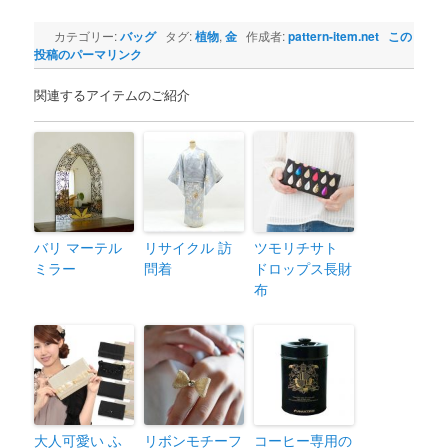
カテゴリー:
バッグ
タグ:
植物
,
金
作成者:
pattern-item.net
この
投稿のパーマリンク
関連するアイテムのご紹介
バリ マーテル
リサイクル 訪
ツモリチサト
ミラー
問着
ドロップス長財
布
大人可愛い ふ
リボンモチーフ
コーヒー専用の