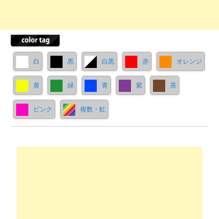
白
黒
白黒
赤
オレンジ
黄
緑
青
紫
茶
ピンク
複数・虹