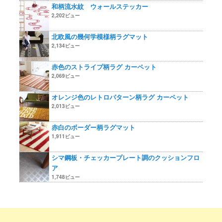
和柄流水紋 ウォールステッカー
2,202ビュー
北欧風の幾何学模様柄ラグマット
2,134ビュー
赤色のストライプ柄ラグ カーペット
2,069ビュー
オレンジ色のレトロパターン柄ラグ カーペット
2,013ビュー
赤白のボーダー柄ラグマット
1,911ビュー
シマ鋼板・チェッカープレート調のクッションフロ
ア
1,748ビュー