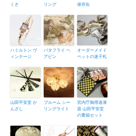
くさ
リング
保存缶
ハミルトン ヴ
バタフライ ヘ
オーダーメイド
ィンテージ
アピン
ペットの迷子札
山田平安堂 か
ブルーム シー
宮内庁御用達漆
んざし
リングライト
器 山田平安堂
の重箱セット