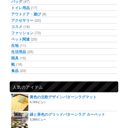
バッグ
(47)
トイレ用品
(17)
アウトドア・遊び
(8)
アクセサリー
(22)
コスメ
(18)
ファッション
(73)
ペット関連
(20)
生地
(11)
生活用品
(25)
雨具
(15)
靴
(16)
食品
(23)
人気のアイテム
黄色の北欧デザインパターンラグマット
4,165ビュー
緑と茶色のグリッドパターンラグ カーペット
3,380ビュー