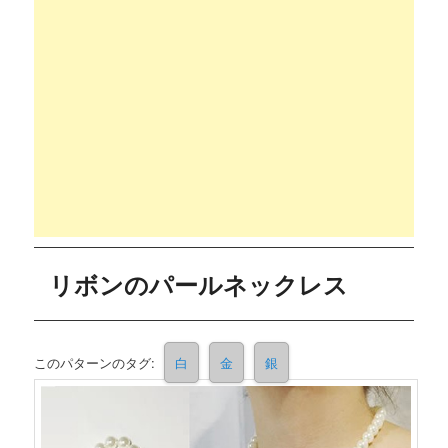
リボンのパールネックレス
このパターンのタグ:
白
金
銀