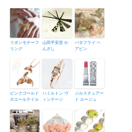
リボンモチーフ
山田平安堂 か
バタフライ ヘ
リング
んざし
アピン
ピンクゴールド
ハミルトン ヴ
ジルスチュアー
ホエールテイル
ィンテージ
ト ルージュ