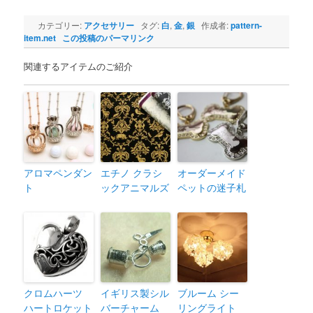
カテゴリー:
アクセサリー
タグ:
白
,
金
,
銀
作成者:
pattern-
item.net
この投稿のパーマリンク
関連するアイテムのご紹介
アロマペンダン
エチノ クラシ
オーダーメイド
ト
ックアニマルズ
ペットの迷子札
クロムハーツ
イギリス製シル
ブルーム シー
ハートロケット
バーチャーム
リングライト