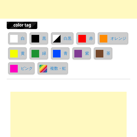
白
黒
白黒
赤
オレンジ
黄
緑
青
紫
茶
ピンク
複数・虹