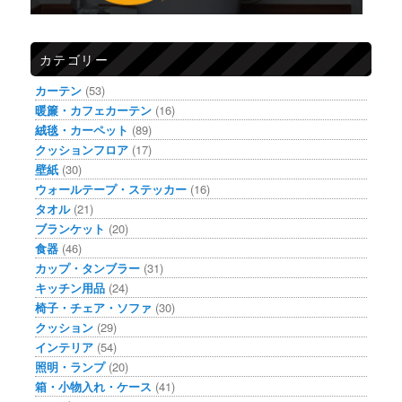
カテゴリー
カーテン
(53)
暖簾・カフェカーテン
(16)
絨毯・カーペット
(89)
クッションフロア
(17)
壁紙
(30)
ウォールテープ・ステッカー
(16)
タオル
(21)
ブランケット
(20)
食器
(46)
カップ・タンブラー
(31)
キッチン用品
(24)
椅子・チェア・ソファ
(30)
クッション
(29)
インテリア
(54)
照明・ランプ
(20)
箱・小物入れ・ケース
(41)