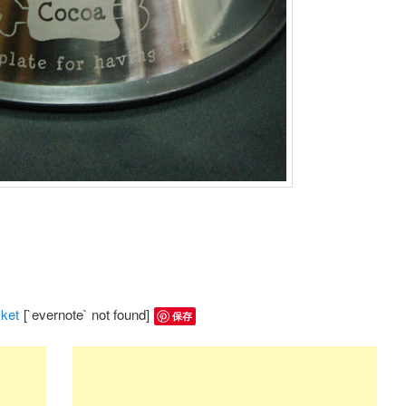
ket
[`evernote` not found]
保存