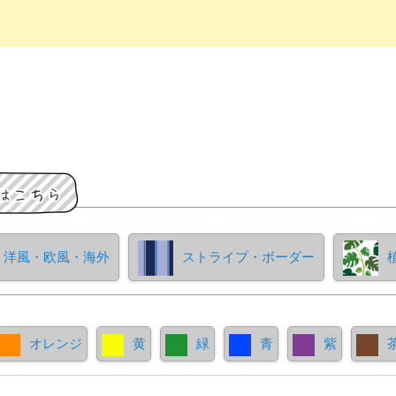
洋風・欧風・海外
ストライプ・ボーダー
オレンジ
黄
緑
青
紫