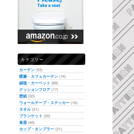
カテゴリー
カーテン
(53)
暖簾・カフェカーテン
(16)
絨毯・カーペット
(89)
クッションフロア
(17)
壁紙
(30)
ウォールテープ・ステッカー
(16)
タオル
(21)
ブランケット
(20)
食器
(46)
カップ・タンブラー
(31)