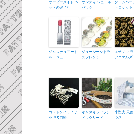
オーダーメイド ペ
サンティ ジュエル
クロムハー
ットの迷子札
バッグ
トロケット
ジルスチュアート
ジューシーシトラ
エチノ ク
ルージュ
スフレンチ
アニマルズ
コットンイライザ
キャスキッドソン
小型犬 天
小型犬首輪
ドッグリード
ウス