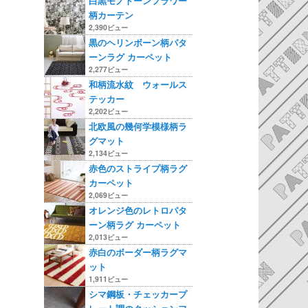
白黒モノトーンフラワー
柄カーテン
2,390ビュー
黒のヘリンボーン柄パタ
ーンラグ カーペット
2,277ビュー
和柄流水紋 ウォールス
テッカー
2,202ビュー
北欧風の幾何学模様柄ラ
グマット
2,134ビュー
赤色のストライプ柄ラグ
カーペット
2,069ビュー
オレンジ色のレトロパタ
ーン柄ラグ カーペット
2,013ビュー
赤白のボーダー柄ラグマ
ット
1,911ビュー
シマ鋼板・チェッカープ