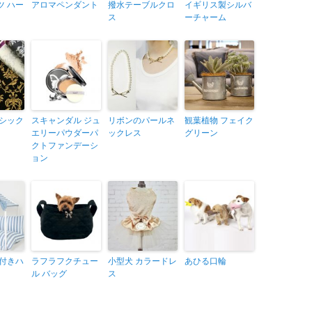
ツ ハー
アロマペンダント
撥水テーブルクロ
イギリス製シルバ
ス
ーチャーム
ラシック
スキャンダル ジュ
リボンのパールネ
観葉植物 フェイク
エリーパウダーパ
ックレス
グリーン
クトファンデーシ
ョン
蓋付きハ
ラフラフクチュー
小型犬 カラードレ
あひる口輪
ル バッグ
ス