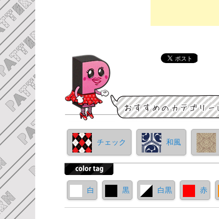
チェック
和風
白
黒
白黒
赤