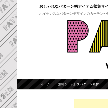
おしゃれなパターン柄アイテム収集サ
ハイセンスなパターンデザインのカーテンや
メインメニュー
ホーム
無料シームレスパターン素材
メインコンテンツへ移動
サブコンテンツへ移動