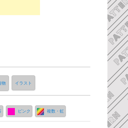
植物
イラスト
茶
ピンク
複数・虹