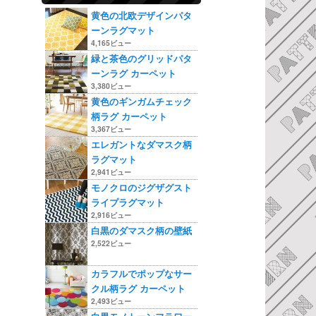
黄色の北欧デザインパタ
ーンラグマット
4,165ビュー
緑と茶色のグリッドパタ
ーンラグ カーペット
3,380ビュー
黄色のギンガムチェック
柄ラグ カーペット
3,367ビュー
エレガントなダマスク柄
ラグマット
2,941ビュー
モノクロのジグザグスト
ライプラグマット
2,916ビュー
白黒のダマスク柄の壁紙
2,522ビュー
カラフルでポップなサー
クル柄ラグ カーペット
2,493ビュー