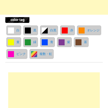
白
黒
白黒
赤
オレンジ
黄
緑
青
紫
茶
ピンク
複数・虹