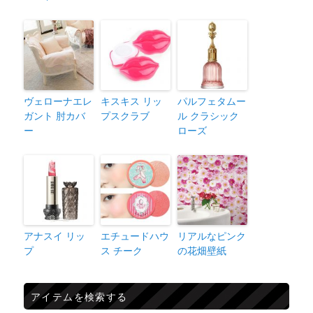
ヴェローナエレ
キスキス リッ
パルフェタムー
ガント 肘カバ
プスクラブ
ル クラシック
ー
ローズ
アナスイ リッ
エチュードハウ
リアルなピンク
プ
ス チーク
の花畑壁紙
アイテムを検索する