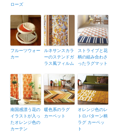
ローズ
フルーツウォー
ルネサンスカラ
ストライプと花
カー
ーのステンドガ
柄の組み合わさ
ラス風フィルム
ったラグマット
南国感漂う花の
暖色系のラグ
オレンジ色のレ
イラストが入っ
カーペット
トロパターン柄
たオレンジ色の
ラグ カーペッ
カーテン
ト