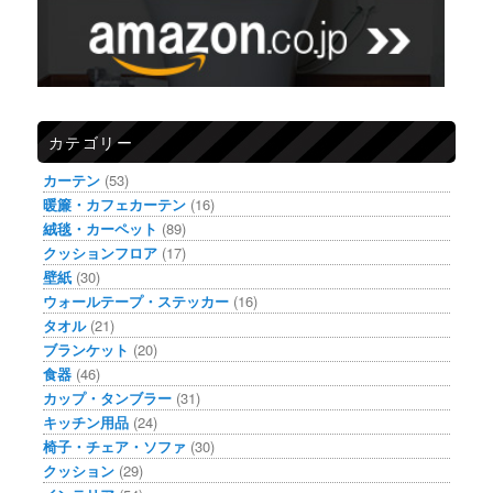
カテゴリー
カーテン
(53)
暖簾・カフェカーテン
(16)
絨毯・カーペット
(89)
クッションフロア
(17)
壁紙
(30)
ウォールテープ・ステッカー
(16)
タオル
(21)
ブランケット
(20)
食器
(46)
カップ・タンブラー
(31)
キッチン用品
(24)
椅子・チェア・ソファ
(30)
クッション
(29)