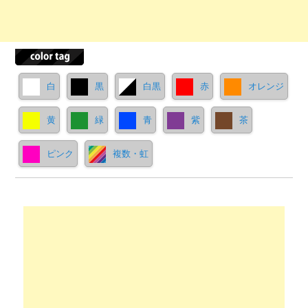
白
黒
白黒
赤
オレンジ
黄
緑
青
紫
茶
ピンク
複数・虹