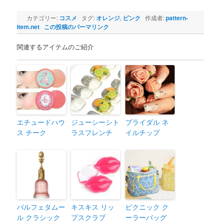
カテゴリー:
コスメ
タグ:
オレンジ
,
ピンク
作成者:
pattern-
item.net
この投稿のパーマリンク
関連するアイテムのご紹介
エチュードハウ
ジューシーシト
ブライダル ネ
ス チーク
ラスフレンチ
イルチップ
パルフェタムー
キスキス リッ
ピクニック ク
ル クラシック
プスクラブ
ーラーバッグ