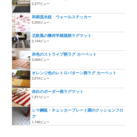
2,277ビュー
和柄流水紋 ウォールステッカー
2,202ビュー
北欧風の幾何学模様柄ラグマット
2,134ビュー
赤色のストライプ柄ラグ カーペット
2,069ビュー
オレンジ色のレトロパターン柄ラグ カーペット
2,013ビュー
赤白のボーダー柄ラグマット
1,911ビュー
シマ鋼板・チェッカープレート調のクッションフロ
ア
1,748ビュー