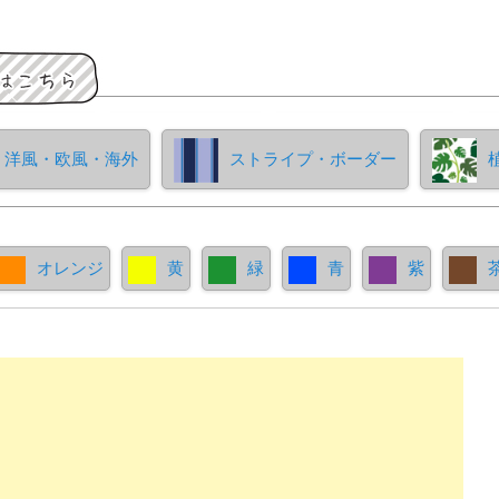
洋風・欧風・海外
ストライプ・ボーダー
オレンジ
黄
緑
青
紫