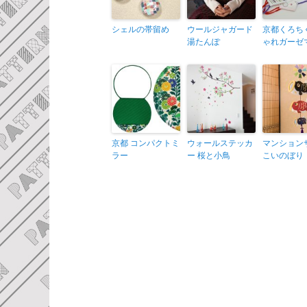
シェルの帯留め
ウールジャガード
京都くろち
湯たんぽ
ゃれガーゼ
京都 コンパクトミ
ウォールステッカ
マンション
ラー
ー 桜と小鳥
こいのぼり