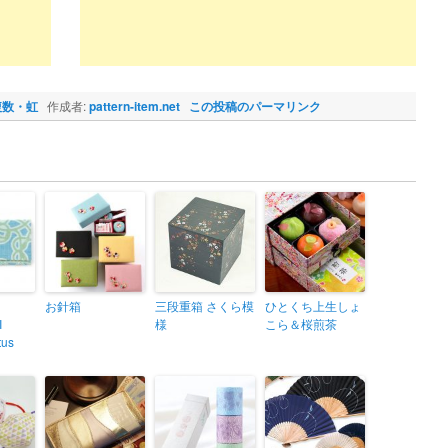
複数・虹
作成者:
pattern-item.net
この投稿のパーマリンク
お針箱
三段重箱 さくら模
ひとくち上生しょ
I
様
こら＆桜煎茶
tus