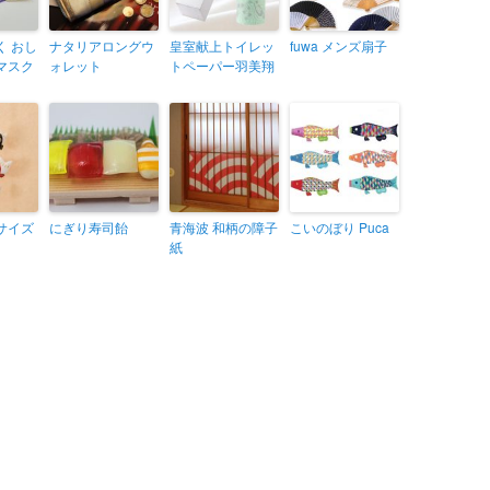
く おし
ナタリアロングウ
皇室献上トイレッ
fuwa メンズ扇子
マスク
ォレット
トペーパー羽美翔
サイズ
にぎり寿司飴
青海波 和柄の障子
こいのぼり Puca
紙