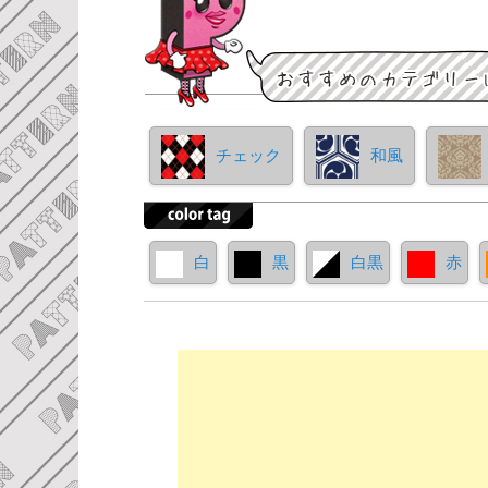
チェック
和風
白
黒
白黒
赤