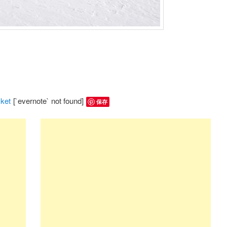
ket
[`evernote` not found]
保存