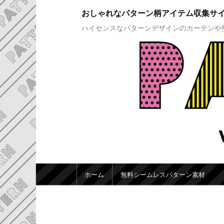
おしゃれなパターン柄アイテム収集サ
ハイセンスなパターンデザインのカーテンや
メインメニュー
ホーム
無料シームレスパターン素材
メインコンテンツへ移動
サブコンテンツへ移動