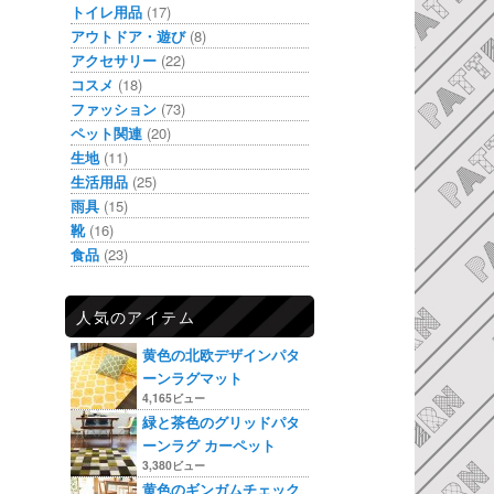
トイレ用品
(17)
アウトドア・遊び
(8)
アクセサリー
(22)
コスメ
(18)
ファッション
(73)
ペット関連
(20)
生地
(11)
生活用品
(25)
雨具
(15)
靴
(16)
食品
(23)
人気のアイテム
黄色の北欧デザインパタ
ーンラグマット
4,165ビュー
緑と茶色のグリッドパタ
ーンラグ カーペット
3,380ビュー
黄色のギンガムチェック