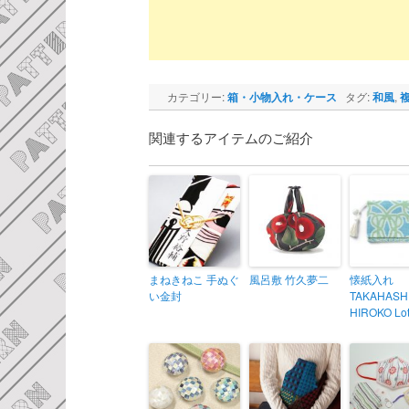
カテゴリー:
箱・小物入れ・ケース
タグ:
和風
,
関連するアイテムのご紹介
まねきねこ 手ぬぐ
風呂敷 竹久夢二
懐紙入れ
い金封
TAKAHASH
HIROKO Lo