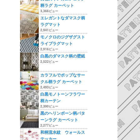
柄ラグ カーペット
3,366ビュー
エレガントなダマスク柄
ラグマット
2,941ビュー
モノクロのジグザグスト
ライプラグマット
2,916ビュー
白黒のダマスク柄の壁紙
2,522ビュー
カラフルでポップなサー
クル柄ラグ カーペット
2,493ビュー
白黒モノトーンフラワー
柄カーテン
2,390ビュー
黒のヘリンボーン柄パタ
ーンラグ カーペット
2,277ビュー
和柄流水紋 ウォールス
テッカー