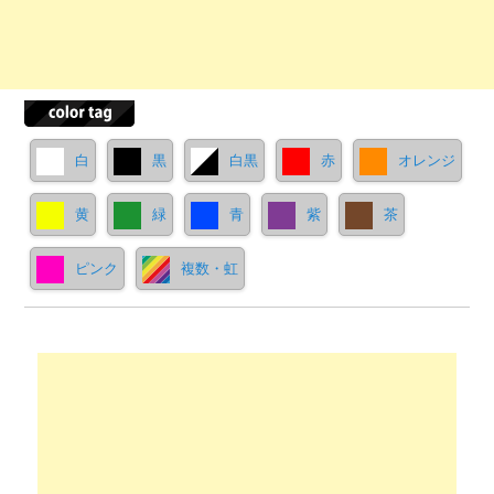
白
黒
白黒
赤
オレンジ
黄
緑
青
紫
茶
ピンク
複数・虹