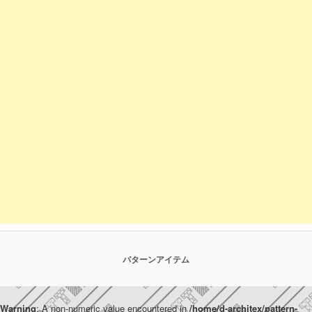
パターンアイテム
Warning
: A non-numeric value encountered in
/home/d-architex/pattern-