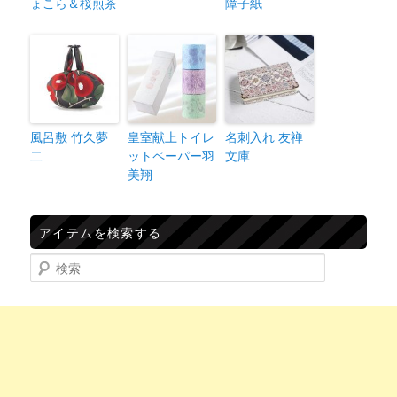
ょこら＆桜煎茶
障子紙
風呂敷 竹久夢
皇室献上トイレ
名刺入れ 友禅
二
ットペーパー羽
文庫
美翔
アイテムを検索する
検索