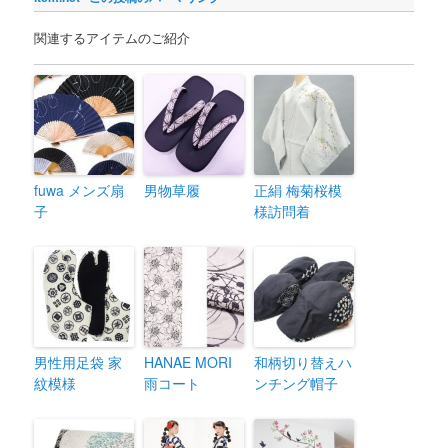
関連するアイテムのご紹介
fuwa メンズ扇
男物草履
正絹 梅菊桜模
子
様訪問着
男性用足袋 家
HANAE MORI
和柄切り替えハ
紋模様
雨コート
ンチング帽子