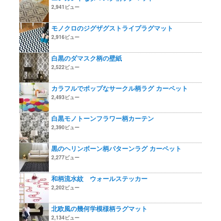
2,941ビュー
モノクロのジグザグストライプラグマット
2,916ビュー
白黒のダマスク柄の壁紙
2,522ビュー
カラフルでポップなサークル柄ラグ カーペット
2,493ビュー
白黒モノトーンフラワー柄カーテン
2,390ビュー
黒のヘリンボーン柄パターンラグ カーペット
2,277ビュー
和柄流水紋 ウォールステッカー
2,202ビュー
北欧風の幾何学模様柄ラグマット
2,134ビュー