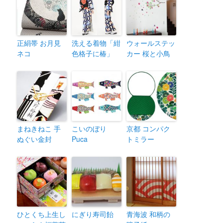
正絹帯 お月見
洗える着物「紺
ウォールステッ
ネコ
色格子に椿」
カー 桜と小鳥
まねきねこ 手
こいのぼり
京都 コンパク
ぬぐい金封
Puca
トミラー
ひとくち上生し
にぎり寿司飴
青海波 和柄の