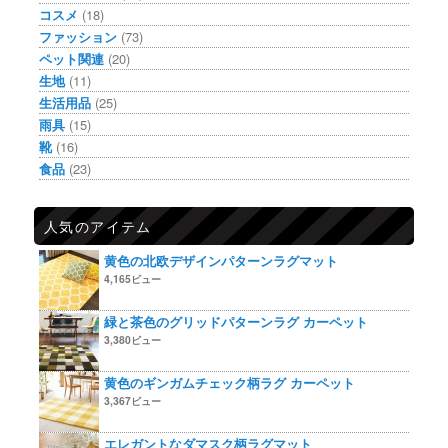
コスメ
(18)
ファッション
(73)
ペット関連
(20)
生地
(11)
生活用品
(25)
雨具
(15)
靴
(16)
食品
(23)
人気のアイテム
黄色の北欧デザインパターンラグマット
4,165ビュー
緑と茶色のグリッドパターンラグ カーペット
3,380ビュー
黄色のギンガムチェック柄ラグ カーペット
3,367ビュー
エレガントなダマスク柄ラグマット