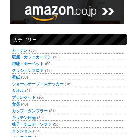
カテゴリー
カーテン
(53)
暖簾・カフェカーテン
(16)
絨毯・カーペット
(89)
クッションフロア
(17)
壁紙
(30)
ウォールテープ・ステッカー
(16)
タオル
(21)
ブランケット
(20)
食器
(46)
カップ・タンブラー
(31)
キッチン用品
(24)
椅子・チェア・ソファ
(30)
クッション
(29)