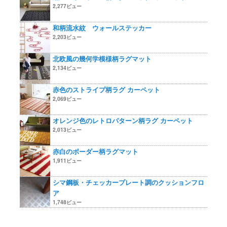
2,277ビュー
和柄流水紋 ウォールステッカー
2,203ビュー
北欧風の幾何学模様柄ラグマット
2,134ビュー
赤色のストライプ柄ラグ カーペット
2,069ビュー
オレンジ色のレトロパターン柄ラグ カーペット
2,013ビュー
赤白のボーダー柄ラグマット
1,911ビュー
シマ鋼板・チェッカープレート調のクッションフロ
ア
1,748ビュー