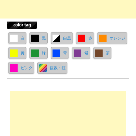
白
黒
白黒
赤
オレンジ
黄
緑
青
紫
茶
ピンク
複数・虹