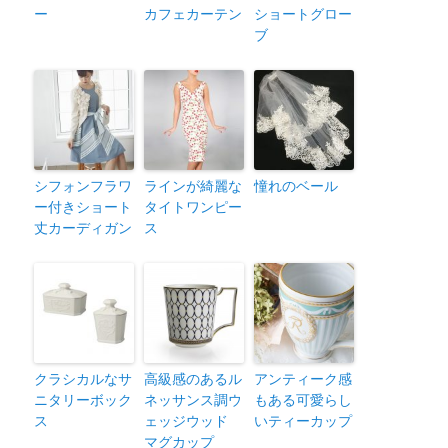
ー
カフェカーテン
ショートグロー
ブ
シフォンフラワ
ラインが綺麗な
憧れのベール
ー付きショート
タイトワンピー
丈カーディガン
ス
クラシカルなサ
高級感のあるル
アンティーク感
ニタリーボック
ネッサンス調ウ
もある可愛らし
ス
ェッジウッド
いティーカップ
マグカップ