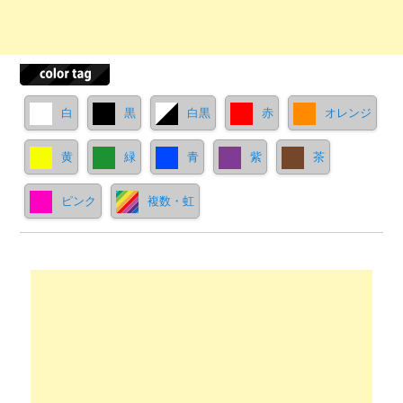
白
黒
白黒
赤
オレンジ
黄
緑
青
紫
茶
ピンク
複数・虹