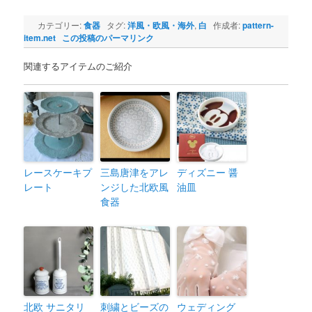
カテゴリー:
食器
タグ:
洋風・欧風・海外
,
白
作成者:
pattern-
item.net
この投稿のパーマリンク
関連するアイテムのご紹介
レースケーキプ
三島唐津をアレ
ディズニー 醤
レート
ンジした北欧風
油皿
食器
北欧 サニタリ
刺繍とビーズの
ウェディング