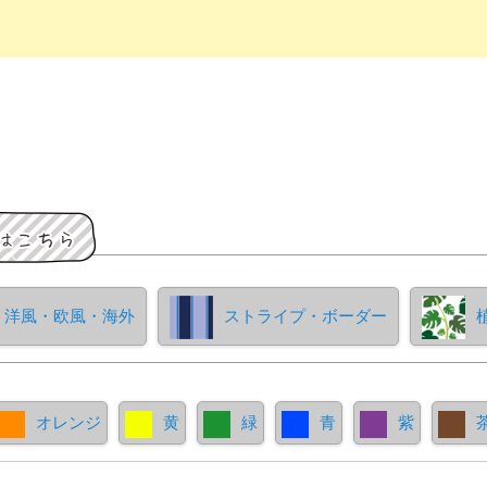
洋風・欧風・海外
ストライプ・ボーダー
オレンジ
黄
緑
青
紫