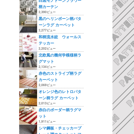
白黒モノトーンフラワー
柄カーテン
2,390ビュー
黒のヘリンボーン柄パタ
ーンラグ カーペット
2,277ビュー
和柄流水紋 ウォールス
テッカー
2,202ビュー
北欧風の幾何学模様柄ラ
グマット
2,134ビュー
赤色のストライプ柄ラグ
カーペット
2,069ビュー
オレンジ色のレトロパタ
ーン柄ラグ カーペット
2,013ビュー
赤白のボーダー柄ラグマ
ット
1,911ビュー
シマ鋼板・チェッカープ