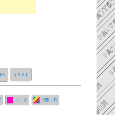
植物
イラスト
茶
ピンク
複数・虹