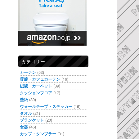
カテゴリー
カーテン
(53)
暖簾・カフェカーテン
(16)
絨毯・カーペット
(89)
クッションフロア
(17)
壁紙
(30)
ウォールテープ・ステッカー
(16)
タオル
(21)
ブランケット
(20)
食器
(46)
カップ・タンブラー
(31)