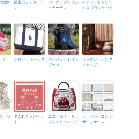
の動物
浴室カフェカーテ
パイナップル カフ
ベアフットドリー
ン
ェカーテン
ムス ブランケット
ープ
ポロ トートバッグ
スルジョー レイン
メンズカーテン ネ
ブーツ
イティブ
ワー 収
名入れブランケッ
ニコールリー リッ
ノートパソコン デ
ト
プチェリーバッグ
ザインケース