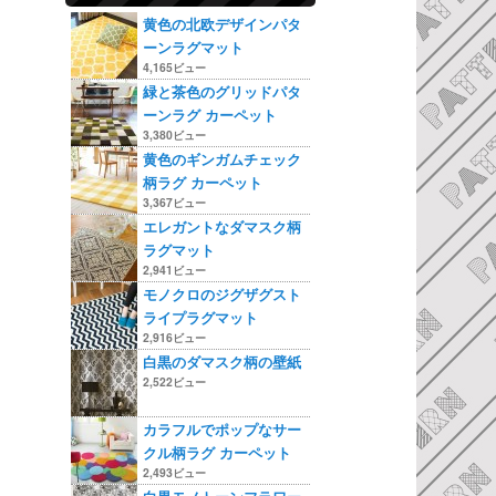
黄色の北欧デザインパタ
ーンラグマット
4,165ビュー
緑と茶色のグリッドパタ
ーンラグ カーペット
3,380ビュー
黄色のギンガムチェック
柄ラグ カーペット
3,367ビュー
エレガントなダマスク柄
ラグマット
2,941ビュー
モノクロのジグザグスト
ライプラグマット
2,916ビュー
白黒のダマスク柄の壁紙
2,522ビュー
カラフルでポップなサー
クル柄ラグ カーペット
2,493ビュー