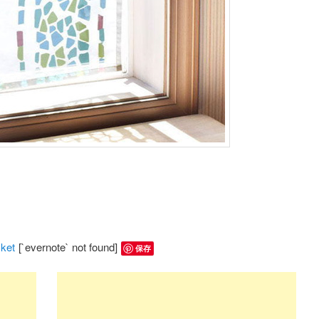
ket
[`evernote` not found]
保存