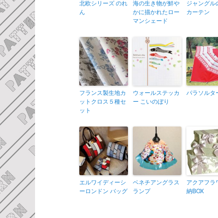
北欧シリーズ のれ
海の生き物が鮮や
ジャングル
ん
かに描かれたロー
カーテン
マンシェード
フランス製生地カ
ウォールステッカ
パラソルタ
ットクロス５種セ
ー こいのぼり
ット
エルワイディーシ
ベネチアングラス
アクアフラ
ーロンドン バッグ
ランプ
納BOX