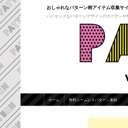
おしゃれなパターン柄アイテム収集サ
ハイセンスなパターンデザインのカーテンや
メインメニュー
ホーム
無料シームレスパターン素材
メインコンテンツへ移動
サブコンテンツへ移動