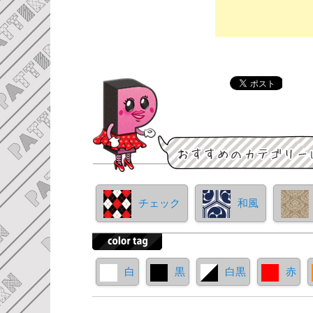
チェック
和風
白
黒
白黒
赤