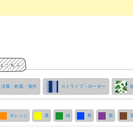
洋風・欧風・海外
ストライプ・ボーダー
オレンジ
黄
緑
青
紫