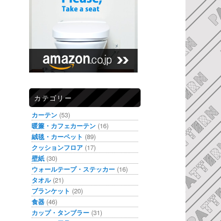
カテゴリー
カーテン
(53)
暖簾・カフェカーテン
(16)
絨毯・カーペット
(89)
クッションフロア
(17)
壁紙
(30)
ウォールテープ・ステッカー
(16)
タオル
(21)
ブランケット
(20)
食器
(46)
カップ・タンブラー
(31)