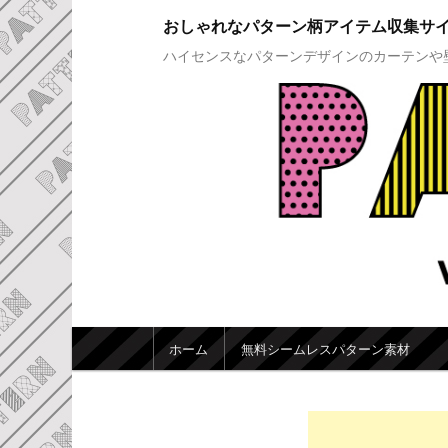
おしゃれなパターン柄アイテム収集サ
ハイセンスなパターンデザインのカーテンや
メインメニュー
ホーム
無料シームレスパターン素材
メインコンテンツへ移動
サブコンテンツへ移動