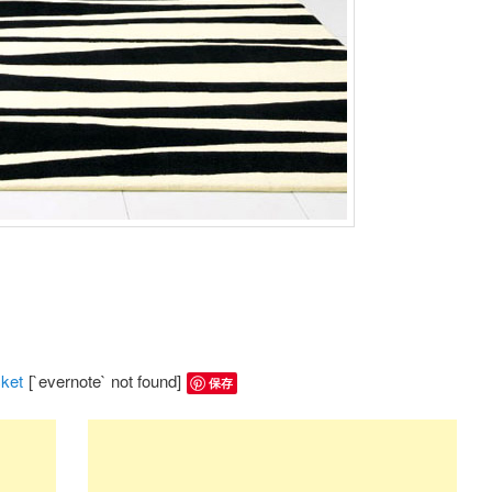
ket
[`evernote` not found]
保存