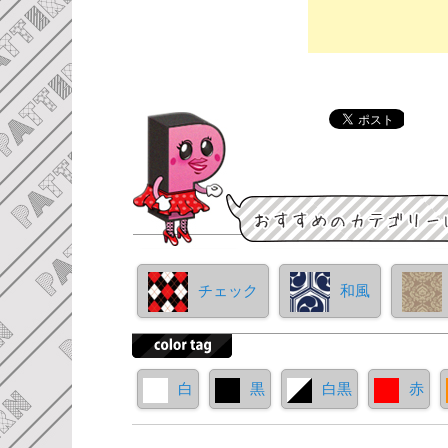
チェック
和風
白
黒
白黒
赤