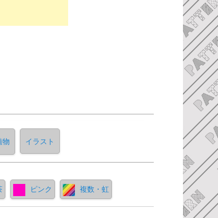
植物
イラスト
茶
ピンク
複数・虹