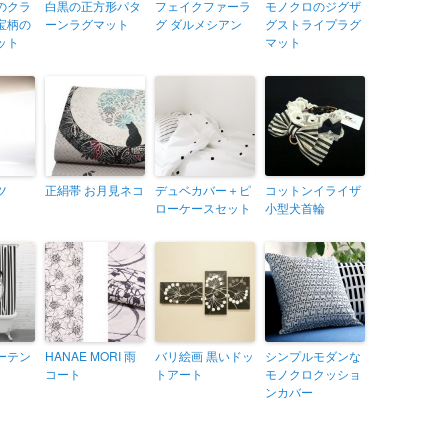
のクラ
白黒の正方形パタ
フェイクファーラ
モノクロのジグザ
宝柄の
ーンラグマット
グ ダルメシアン
グストライプラグ
ット
マット
ツ
正絹帯 お月見ネコ
デュベカバー＋ピ
コットンイライザ
ローケースセット
小型犬首輪
ーテン
HANAE MORI 雨
バリ絵画 黒いドッ
シンプルモダンな
コート
トアート
モノクロクッショ
ンカバー