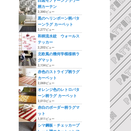
白黒モノトーンフラワー
柄カーテン
2,390ビュー
黒のヘリンボーン柄パタ
ーンラグ カーペット
2,277ビュー
和柄流水紋 ウォールス
テッカー
2,202ビュー
北欧風の幾何学模様柄ラ
グマット
2,134ビュー
赤色のストライプ柄ラグ
カーペット
2,069ビュー
オレンジ色のレトロパタ
ーン柄ラグ カーペット
2,013ビュー
赤白のボーダー柄ラグマ
ット
1,911ビュー
シマ鋼板・チェッカープ