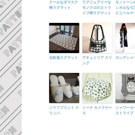
クールなダマスク
ラグジュアリーな
モノトーン
柄ラグマット
モノクロのストラ
シカルな七
イプ柄ラグマット
ビニールマ
北欧風ラグマット
アキュミリア スリ
ロングシャ
ング
ジラフプリント ス
ミーナ カメラケー
シャワーカ
リッパ
ス
ストライプ