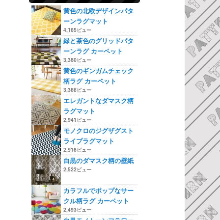
黄色の北欧デザインパタ
ーンラグマット
4,165ビュー
緑と茶色のグリッドパタ
ーンラグ カーペット
3,380ビュー
黄色のギンガムチェック
柄ラグ カーペット
3,366ビュー
エレガントなダマスク柄
ラグマット
2,941ビュー
モノクロのジグザグスト
ライプラグマット
2,916ビュー
白黒のダマスク柄の壁紙
2,522ビュー
カラフルでポップなサー
クル柄ラグ カーペット
2,493ビュー