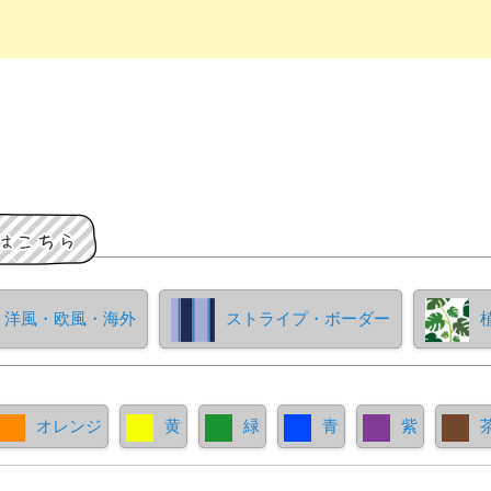
洋風・欧風・海外
ストライプ・ボーダー
オレンジ
黄
緑
青
紫