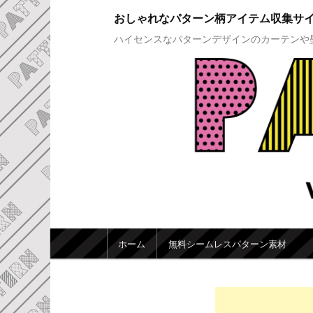
おしゃれなパターン柄アイテム収集サ
ハイセンスなパターンデザインのカーテンや
メインメニュー
ホーム
無料シームレスパターン素材
メインコンテンツへ移動
サブコンテンツへ移動