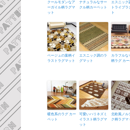
クールモダンなア
ナチュラルなサー
エスニック
ーガイル柄ラグマ
クル柄カーペット
トライプラ
ット
ト
ベージュの葉柄イ
エスニック調のラ
カラフルな
ラストラグマット
グマット
柄ラグ カ
暖色系のラグ カー
可愛いハリネズミ
北欧風ノル
ペット
イラスト柄ラグマ
ク柄ラグマ
ット