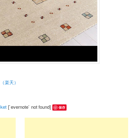
グ（楽天）
ket
[`evernote` not found]
保存