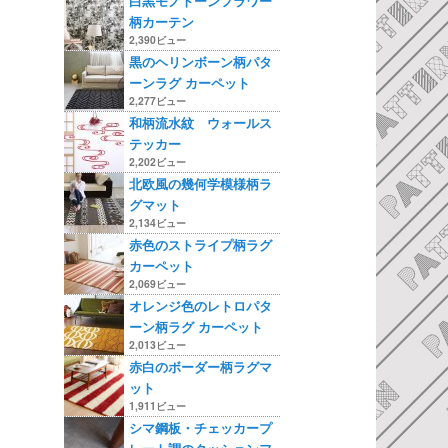
白黒モノトーンフラワー
柄カーテン
2,390ビュー
黒のヘリンボーン柄パタ
ーンラグ カーペット
2,277ビュー
和柄流水紋 ウォールス
テッカー
2,202ビュー
北欧風の幾何学模様柄ラ
グマット
2,134ビュー
赤色のストライプ柄ラグ
カーペット
2,069ビュー
オレンジ色のレトロパタ
ーン柄ラグ カーペット
2,013ビュー
赤白のボーダー柄ラグマ
ット
1,911ビュー
シマ鋼板・チェッカープ