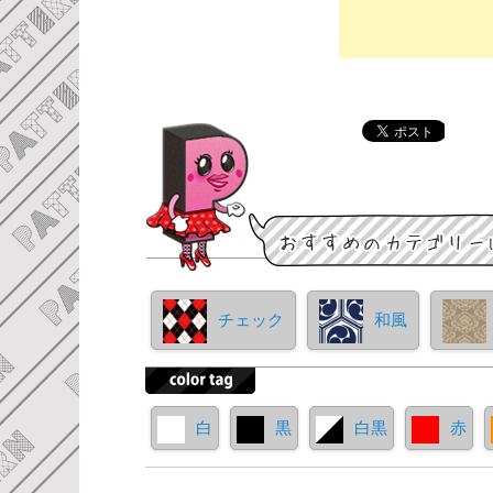
チェック
和風
白
黒
白黒
赤