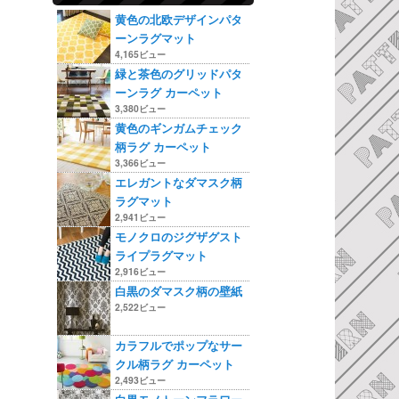
黄色の北欧デザインパタ
ーンラグマット
4,165ビュー
緑と茶色のグリッドパタ
ーンラグ カーペット
3,380ビュー
黄色のギンガムチェック
柄ラグ カーペット
3,366ビュー
エレガントなダマスク柄
ラグマット
2,941ビュー
モノクロのジグザグスト
ライプラグマット
2,916ビュー
白黒のダマスク柄の壁紙
2,522ビュー
カラフルでポップなサー
クル柄ラグ カーペット
2,493ビュー