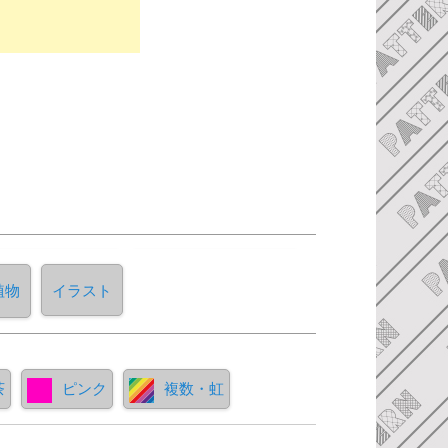
植物
イラスト
茶
ピンク
複数・虹