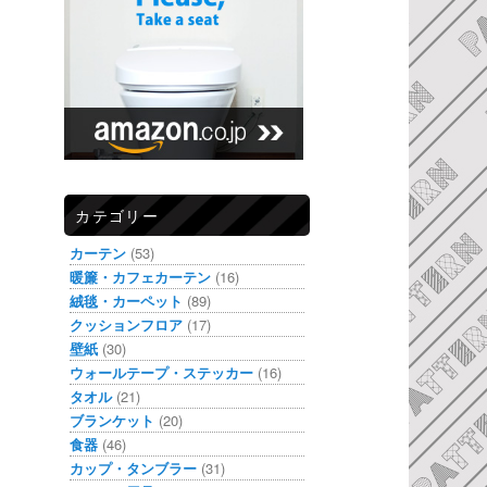
カテゴリー
カーテン
(53)
暖簾・カフェカーテン
(16)
絨毯・カーペット
(89)
クッションフロア
(17)
壁紙
(30)
ウォールテープ・ステッカー
(16)
タオル
(21)
ブランケット
(20)
食器
(46)
カップ・タンブラー
(31)