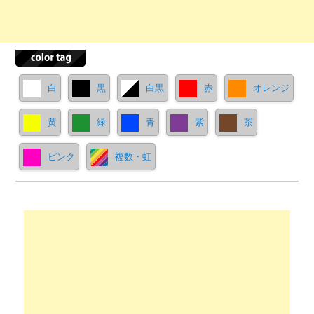
白
黒
白黒
赤
オレンジ
黄
緑
青
紫
茶
ピンク
複数・虹