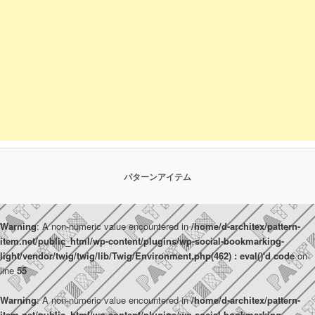
パターンアイテム
Warning
: A non-numeric value encountered in
/home/d-architex/pattern-
item.net/public_html/wp-content/plugins/wp-social-bookmarking-
light/vendor/twig/twig/lib/Twig/Environment.php(462) : eval()'d code
on
line
55
Warning
: A non-numeric value encountered in
/home/d-architex/pattern-
item.net/public_html/wp-content/plugins/wp-social-bookmarking-