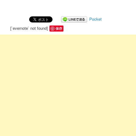
Pocket
[`evernote` not found]
保存