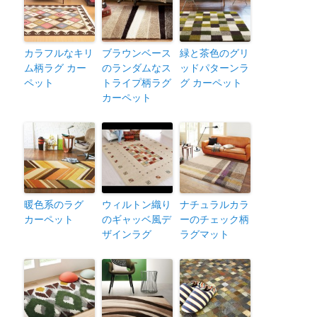
カラフルなキリ
ブラウンベース
緑と茶色のグリ
ム柄ラグ カー
のランダムなス
ッドパターンラ
ペット
トライプ柄ラグ
グ カーペット
カーペット
暖色系のラグ
ウィルトン織り
ナチュラルカラ
カーペット
のギャッベ風デ
ーのチェック柄
ザインラグ
ラグマット