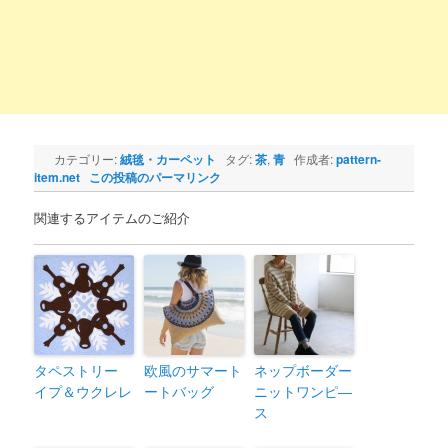
カテゴリー:
絨毯・カーペット
タグ:
茶
,
青
作成者:
pattern-
item.net
この投稿のパーマリンク
関連するアイテムのご紹介
タペストリー
欧風のサマート
ネップボーダー
イプ＆ウクレレ
ートバッグ
ニットワンピ―
ス