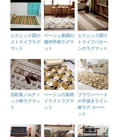
エスニック調の
ベージュ基調の
エスニック調ス
ストライプラグ
幾何学柄ラグマ
トライプパター
マット
ット
ンのラグマット
北欧風ノルディ
ベージュの葉柄
ブラウンベース
ック柄ラグマッ
イラストラグマ
の手描きライン
ト
ット
柄ラグ カーペ
ット